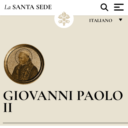
La
SANTA SEDE
ITALIANO
FRANÇAIS
ENGLISH
ITALIANO
PORTUGUÊS
ESPAÑOL
DEUTSCH
GIOVANNI PAOLO
POLSKI
II
العربيّة
中文