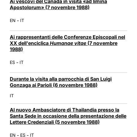
Ai vescovi del Canada in visita «ad limina
Apostolorum» (7 novembre 1988)
-
EN
IT
Ai rappresentanti delle Conferenze Episcopali nel
XX dell'enciclica
Humanae vitae
(7 novembre
1988)
-
ES
IT
Durante la visita alla parrocchia di San Luigi
Gonzaga ai Parioli (6 novembre 1988)
IT
Al nuovo Ambasciatore di Thailandia presso la
Santa Sede in occasione della presentazione delle
Lettere Credenziali (5 novembre 1988)
-
-
EN
ES
IT