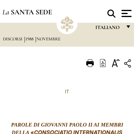
La
SANTA SEDE
ITALIANO
DISCORSI
1988
NOVEMBRE
FRANÇAIS
ENGLISH
ITALIANO
PORTUGUÊS
ESPAÑOL
IT
DEUTSCH
POLSKI
العربيّة
PAROLE DI GIOVANNI PAOLO II AI MEMBRI
«CONSOCIATIO INTERNATIONALIS
DELLA
中文