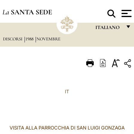
La
SANTA SEDE
ITALIANO
DISCORSI
1988
NOVEMBRE
FRANÇAIS
ENGLISH
ITALIANO
PORTUGUÊS
ESPAÑOL
IT
DEUTSCH
POLSKI
العربيّة
VISITA ALLA PARROCCHIA DI SAN LUIGI GONZAGA
中文