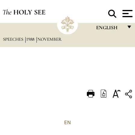
The
HOLY SEE
ENGLISH
SPEECHES
1988
NOVEMBER
FRANÇAIS
ENGLISH
ITALIANO
PORTUGUÊS
ESPAÑOL
DEUTSCH
POLSKI
العربيّة
EN
中文