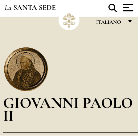
La
SANTA SEDE
ITALIANO
FRANÇAIS
ENGLISH
ITALIANO
PORTUGUÊS
ESPAÑOL
DEUTSCH
GIOVANNI PAOLO
POLSKI
II
العربيّة
中文