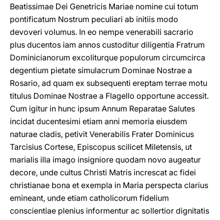
Beatissimae Dei Genetricis Mariae nomine cui totum
pontificatum Nostrum peculiari ab initiis modo
devoveri volumus. In eo nempe venerabili sacrario
plus ducentos iam annos custoditur diligentia Fratrum
Dominicianorum excoliturque populorum circumcirca
degentium pietate simulacrum Dominae Nostrae a
Rosario, ad quam ex subsequenti ereptam terrae motu
titulus Dominae Nostrae a Flagello opportune accessit.
Cum igitur in hunc ipsum Annum Reparatae Salutes
incidat ducentesimi etiam anni memoria eiusdem
naturae cladis, petivit Venerabilis Frater Dominicus
Tarcisius Cortese, Episcopus scilicet Miletensis, ut
marialis illa imago insigniore quodam novo augeatur
decore, unde cultus Christi Matris increscat ac fidei
christianae bona et exempla in Maria perspecta clarius
emineant, unde etiam catholicorum fidelium
conscientiae plenius informentur ac sollertior dignitatis