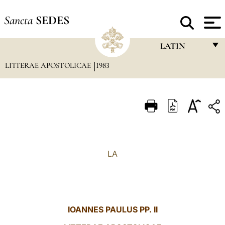
Sancta
SEDES
LATIN
LITTERAE APOSTOLICAE
1983
FRANÇAIS
ENGLISH
ITALIANO
PORTUGUÊS
ESPAÑOL
LA
DEUTSCH
POLSKI
العربيّة
IOANNES PAULUS PP. II
中文