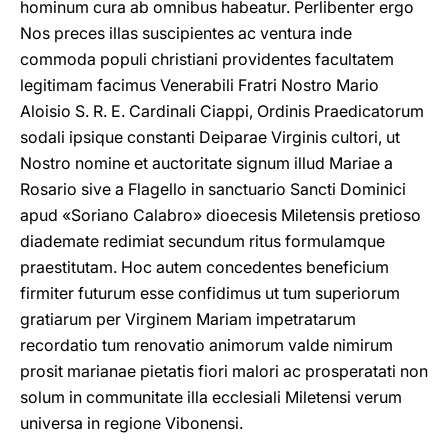
hominum cura ab omnibus habeatur. Perlibenter ergo
Nos preces illas suscipientes ac ventura inde
commoda populi christiani providentes facultatem
legitimam facimus Venerabili Fratri Nostro Mario
Aloisio S. R. E. Cardinali Ciappi, Ordinis Praedicatorum
sodali ipsique constanti Deiparae Virginis cultori, ut
Nostro nomine et auctoritate signum illud Mariae a
Rosario sive a Flagello in sanctuario Sancti Dominici
apud «Soriano Calabro» dioecesis Miletensis pretioso
diademate redimiat secundum ritus formulamque
praestitutam. Hoc autem concedentes beneficium
firmiter futurum esse confidimus ut tum superiorum
gratiarum per Virginem Mariam impetratarum
recordatio tum renovatio animorum valde nimirum
prosit marianae pietatis fiori malori ac prosperatati non
solum in communitate illa ecclesiali Miletensi verum
universa in regione Vibonensi.