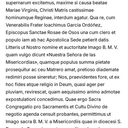
supernarum excitemus, maxime si causa beatae
Mariae Virginis, Christi Matris castissimae
hominumque Reginae, interdum agatur. Qua re, cum
Venerabilis Frater Ioachimus Garcia Ordóñez,
Episcopus Sanctae Rosae de Osos una cum clero et
populo iam ab hac Apostolica Sede petierit datis
Litteris ut Nostro nomine et auctoritate Imago B. M. V.
quam vulgo dicunt «Nuestra Señora de las
Misericordias», quamque populus summa pietate
prosequitur ac ceu Matrero amat, pretioso diademate
redimiri posse sineretur; Nos, praevidentes fore, ut ex
hoc fides atque religio in Deum, quasi ager per
pluviam, revirescat, quam aequissimo animo admotae
expostulationi concedimus. Quae ergo Sacra
Congregatio pro Sacramentis et Cultu Divino de
negοtio agenda censuit probantes, permittimus ut
Imago sacra B. Μ. V. a Misericordiis quae in dioecesi S.