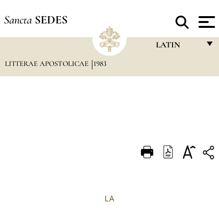
Sancta
SEDES
LATIN
LITTERAE APOSTOLICAE
1983
FRANÇAIS
ENGLISH
ITALIANO
PORTUGUÊS
ESPAÑOL
DEUTSCH
POLSKI
العربيّة
LA
中文