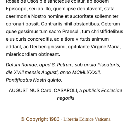
Rosae de Osos pie sancteque colitur, ab eodem
Episcopo, seu ab illo, quem ipse deputaverit, stata
caerimonia Nostro nomine et auctoritate sollemniter
coronari possit. Contrariis nihil obstantibus. Ceterum
quae gessimus tum sacro Praesuli, tum christifidelibus
eius curis concreditis, ad altiora virtutis animum
addant, ac Dei benignissimi, opitulante Virgine Maria,
misericordiam obtineant.
Datum Romae, apud S. Petrum, sub anulo Piscatoris,
die XVIII mensis Augusti, anno MCMLXXXIII,
Pontificatus Nostri quinto.
AUGUSTINUS Card. CASAROLI, a
publicis Ecclesiae
negotiis
© Copyright 1983
- Libreria Editrice Vaticana