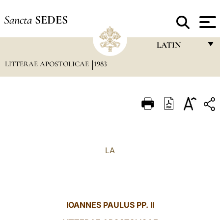
Sancta
SEDES
LATIN
LITTERAE APOSTOLICAE
1983
FRANÇAIS
ENGLISH
ITALIANO
PORTUGUÊS
ESPAÑOL
LA
DEUTSCH
POLSKI
العربيّة
IOANNES PAULUS PP. II
中文