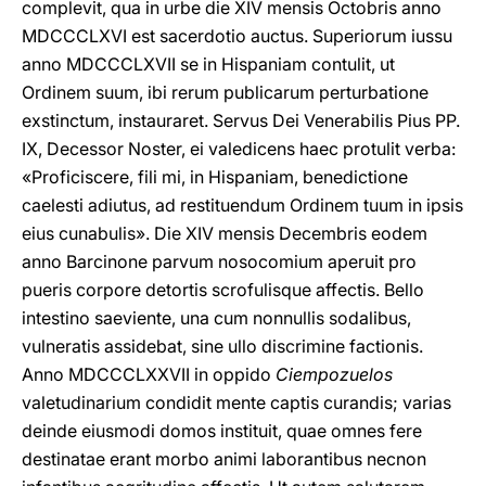
complevit, qua in urbe die XIV mensis Octobris anno
MDCCCLXVI est sacerdotio auctus. Superiorum iussu
anno MDCCCLXVII se in Hispaniam contulit, ut
Ordinem suum, ibi rerum publicarum perturbatione
exstinctum, instauraret. Servus Dei Venerabilis Pius PP.
IX, Decessor Noster, ei valedicens haec protulit verba:
«Proficiscere, fili mi, in Hispaniam, benedictione
caelesti adiutus, ad restituendum Ordinem tuum in ipsis
eius cunabulis». Die XIV mensis Decembris eodem
anno Barcinone parvum nosocomium aperuit pro
pueris corpore detortis scrofulisque affectis. Bello
intestino saeviente, una cum nοnnullis sοdalibus,
vulneratis assidebat, sine ullo discrimine factionis.
Anno MDCCCLXXVII in oppido
Ciempozuelos
valetudinarium condidit mente captis curandis; varias
deinde eiusmodi domos instituit, quae omnes fere
destinatae erant morbo animi laborantibus necnοn