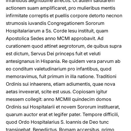
infantibus aegritudine affectis. Ut autem salutarem
actionem suam amplificaret, pro mulieribus mentis
infirmitate correptis et puellis corpore detοrto necnon
strumosis iuvandis Congregationem Sororum
Hospitalariarum a Ss. Corde Iesu instituit, quam
Apostolica Sedes anno MCMI approbavit. Ad
curationem quod attinet aegrotorum, de quibus supra
est dictum, Servus Dei princeps fuit et veluti
antesignanus in Hispania. Re quidem vera parvum ab
eo conditum valetudinarium pro infantibus, quod
memoravimus, fuit primum in illa natione. Traditioni
Ordinis sui inhaerens, etiam adiumentis, quae nova
aetas invexerat, scite est usus. Copiosam igitur
messem collegit: anno MCMIII quindecim domos
Ordinis sui Hospitalarii et novem Sororum instituerat,
quarum auctor erat et legifer pater. Tempore difficili,
quod Ordo Hospitalarius S. Iοannis de Deo tunc
transigebat, Benedictus, Romam accersitus, primo