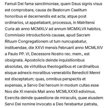
Famuli Dei fama sanctimoniae, quam Deus signis visus
est comprobare, causa de Beatorum Caelitum
honoribus ei decernendis est acta; atque post
ordinarios, ut appellabant, processus, in Matritensi
Curia ab anno MCMXLV ad annum MCMXLVII habitos,
Commissio introductionis causae, apud Sacram
Rituum Congregationem ut tum nuncupabatur,
instituendae, die XXVI mensis Februarii anno MCMLXIV
a Paulo PP. VI, Decessore Nostro rec. mem., est
obsignata. Apostolicis deinde inquisitionibus
absolutas, de virtutibus theologalibus et cardinalibus
eisque adnexis moralibus venerabilis Benedicti Menni
est disceptatum; quas, omnibus perspectis et
expensas, a Servo Dei heroum in modum cultas esse
Nos die XI mensis Maii anno MCMLXXXII ediximus.
Exercita deinde quaestione de miraculis, quae eiusdem
Servi Dei nomine invocato a Deo ferebantur patrata,