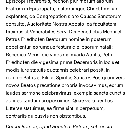
Episcopi Trevirensis, necnon plurimorum aliorum
Fratrum in Episcopatu, multorumque Christifidelium
explentes, de Congregationis pro Causas Sanctorum
consulto, Auctoritate Nostra Apostolica facultatem
facimus ut Venerabiles Servi Dei Benedictus Menni et
Petrus Friedhofen Beatorum nomine in posterum
appellentur, eorumque festum die ipsorum natali:
Benedicti Menni die vigesima quarta Aprilis, Petri
Friedhofen die vigesima prima Decembris in locis et
modis iure statutis quotannis celebrari possit. In
nomine Patris et Filii et Spiritus Sancti». Postquam vero
novos Beatos precatione propria invocavimus, eorum
laudes sermone celebravimus, exempla sancta cunctis
ad meditandum proposuimus. Quae vero per has
Litteras statuimus, ea firma sint in perpetuum,
contrariis quibusvis non obstantibus.
Datum Romae, apud Sanctum Petrum, sub anulo