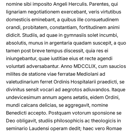
nomine sibi imposito Angeli Herculis. Parentes, qui
lignariam negotiationem exercebant, veris virtutibus
domesticis eminebant, a quibus ille consuetudinem
orandi, probitatem, constantiam, fortitudinem animi
didicit. Studiis, ad quae in gymnasiis solet incumbi,
absolutis, munus in argentaria quadam suscepit, a quo
tamen post breve tempus discessit, quia res ei
iniungebantur, quae iustitiae eius et recte agendi
voluntati adversabantur. Anno MDCCLIX, cum saucios
milites de statione viae ferratae Mediolani ad
valetudinarium ferret Ordinis Hospitalarii praedicti, se
divinitus sensit vocari ad aegrotos adiuvandos. Itaque
undevicesimum annum agens aetatis, eidem Ordini,
mundi calcans delicias, se aggregavit, nomine
Benedicti accepto. Postquam votorum sponsione se
Deo obligavit, studiis philosophicis ac theologicis in
seminario Laudensi operam dedit; haec vero Romae