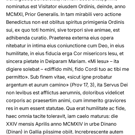
nominatus est Visitator eiusdem Ordinis, deinde, anno
MCMXI, Prior Generalis. In tam mirabili vero actiοne
Benedictus non est oblitus spiritus primigenia Ordinis
sui, ex quo toti homini, sive torpori sive animae, est
adhibenda curatiο. Praeterea externa eius opera
nitebatur in intima eius coniunctione cum Deo, in eius
humilitate, in eius fiducia erga Cor misericors Iesu, et
sincera pietate in Deiparam Mariam. «Mi Iesu» – ita
digiere solebat – «diffido mihi, fido Cordi tuo ac tibi me
permitto». Sub finem vitae, «sicut igne probatur
argentum et aurum camino» (
Prov
17, 3), ita Servus Dei
non levibus est afflictus aerumnis, doloribus videlicet
corporis ac praesertim animi, cum immerito graviores
res in eum essent statutae. Qua erat humilitate ac fide,
haec omnia tacite toleravit, iam caelo maturus: die
XXIV mensis Aprilis anno MCMXIV in urbe Dinano
(Dinan) in Gallia piissime obiit. Increbrescente autem