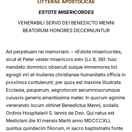
LITTERAE
APOSTOLICAE
LATINE
ESTOTE MISERICORDES
VENERABILI SERVO DEI BENEDICTO MENNI
BEATORUM HONORES DECERNUNTUR
Ad perpetuam rei memoriam. – «Estote misericordes,
sicut et Pater vester misericors est» (
Lc
6, 36): huic
mandato dominico obsecuti suique immemores tot
egregii viri et mulieres christianae humanitatis officia in
proximos contulerunt; per quos est maxime illustrata
Ecclesia, pauperum, aegrotorum aerumnosorumque
cuiusvis generis amantissima mater. In quorum agmine
venerando locum obtinet Benedictus Menni, sodalis
Ordinis Hospitalarii S. Iannis de Deo. Qui natus est
Mediolani die XI mensis Martii anno MDCCCXLI,
quintus quindecim filiorum, in sacro baptismatis fonte