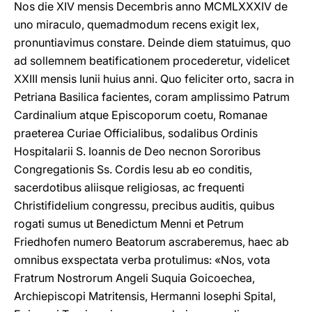
Nos die XIV mensis Decembris anno MCMLXXXIV de
uno miraculo, quemadmodum recens exigit lex,
pronuntiavimus constare. Deinde diem statuimus, quo
ad sollemnem beatificationem procederetur, videlicet
XXIII mensis Iunii huius anni. Quo feliciter orto, sacra in
Petriana Basilica facientes, coram amplissimo Patrum
Cardinalium atque Episcoporum coetu, Romanae
praeterea Curiae Officialibus, sodalibus Ordinis
Hospitalarii S. Ioannis de Deo necnon Sororibus
Congregationis Ss. Cordis Iesu ab eo conditis,
sacerdotibus aliisque religiosas, ac frequenti
Christifidelium congressu, precibus auditis, quibus
rogati sumus ut Benedictum Menni et Petrum
Friedhofen numero Beatorum ascraberemus, haec ab
omnibus exspectata verba protulimus: «Nos, vota
Fratrum Nostrorum Angeli Suquia Goicoechea,
Archiepiscopi Matritensis, Hermanni Iosephi Spital,