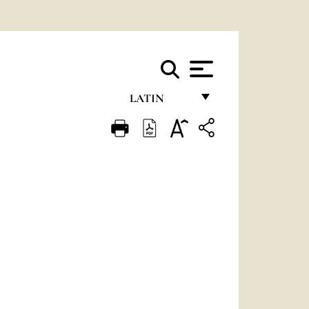
LATIN
FRANÇAIS
ENGLISH
ITALIANO
PORTUGUÊS
ESPAÑOL
DEUTSCH
POLSKI