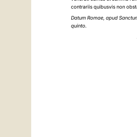
contrariis quibusvis non obst
Datum Romae, apud Sanctum P
quinto.