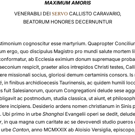
MAXIMUM AMORIS
VENERABILI DEI
CALLISTO CARAVARIO,
SERVO
BEATORUM HONORES DECERNUNTUR
imonium cognoscitur esse martyrium. Quapropter Concilium
um ergo, quo discipulus Magistro pro mundi salute mortem lib
 conformatur, ab Ecclesia eximium donum supremaque probati
aeconium respicit, praeter alios intrepidos Christi testes, Call
opere missionali socius, gloriosi demum certaminis consors. Is n
é
, in finibus archidioecesis Taurinensis, ac quidem humili loco,
s fuit Salesianorum, quorum Congregationi delude sese ag
gavit ac postmodum, studia classica, ut aiunt, et philosophi
dere incipiens. Desiderio ardens nomen christianum in Sini
. Ubi primo in urbe
Shanghai
Evangelii operi se dedit, delude
r
, in qua magna cum caritate ac se devovendi studio pueros o
n urbe
Canton
, anno MCMXXIX ab Aloisio Versiglia, episcopo,