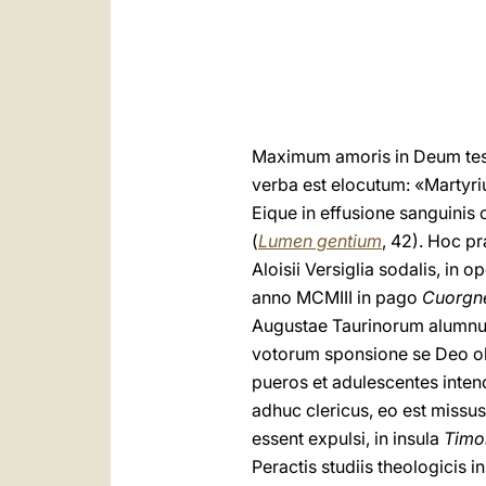
Maximum amoris in Deum test
verba est elocutum: «Martyri
Eique in effusione sanguinis
(
Lumen gentium
, 42). Hoc pr
Aloisii Versiglia sodalis, in 
anno MCMIII in pago
Cuorgn
Augustae Taurinorum alumnu
votorum sponsione se Deo obli
pueros et adulescentes inten
adhuc clericus, eo est missus
essent expulsi, in insula
Timo
Peractis studiis theologicis i