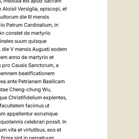
, instituta est apud Sacram
oisii Versiglia, episcopi, et
ultorum die III mensis
io Patrum Cardinalium, in
An constet de martyrio
rdinales suum quisque
a, die V mensis Augusti eodem
dem anno de martyrio et
is pro Causis Sanctorum, a
ollemnem beatificationem
area ante Petrianam Basilicam
ptistae Cheng-chung Wu,
e Christifidelium explentes,
facultatem facimus ut
erum appellentur eorumque
quotannis celebrari possit. In
m vita et virtutibus, eos et
firma sint in perpetuum,