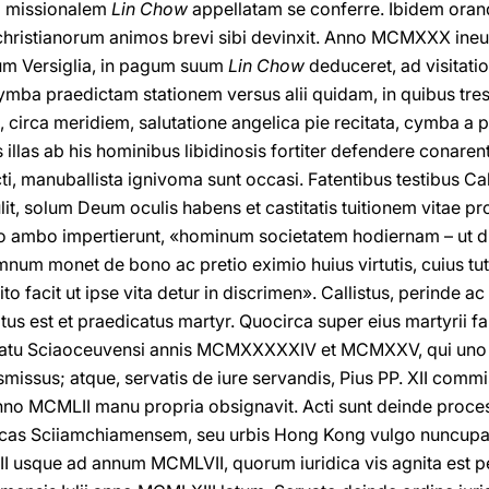
em missionalem
Lin Chow
appellatam se conferre. Ibidem oran
hristianorum animos brevi sibi devinxit. Anno MCMXXX ineun
pum Versiglia, in pagum suum
Lin Chow
deduceret, ad visitat
ba praedictam stationem versus alii quidam, in quibus tres 
, circa meridiem, salutatione angelica pie recitata, cymba a
 illas ab his hominibus libidinosis fortiter defendere conarent
ti, manuballista ignivoma sunt occasi. Fatentibus testibus Ca
lit, solum Deum oculis habens et castitatis tuitionem vitae pr
 ambo impertierunt, «hominum societatem hodiernam – ut d
amnum monet de bono ac pretio eximio huius virtutis, cuius tut
 facit ut ipse vita detur in discrimen». Callistus, perinde ac 
s est et praedicatus martyr. Quocirca super eius martyrii fa
ariatu Sciaoceuvensi annis MCMXXXXXIV et MCMXXV, qui uno c
missus; atque, servatis de iure servandis, Pius PP. XII comm
 anno MCMLII manu propria obsignavit. Acti sunt deinde proce
ticas Sciiamchiamensem, seu urbis Hong Kong vulgo nuncupat
 usque ad annum MCMLVII, quorum iuridica vis agnita est p