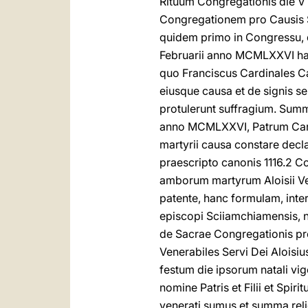
Rituum Congregationis die V m
Congregationem pro Causis Sa
quidem primo in Congressu, q
Februarii anno MCMLXXVI habi
quo Franciscus Cardinales Ca
eiusque causa et de signis se
protulerunt suffragium. Summ
anno MCMLXXVI, Patrum Cardi
martyrii causa constare decl
praescripto canonis 1116.2 C
amborum martyrum Aloisii Vers
patente, hanc formulam, inte
episcopi Sciiamchiamensis, n
de Sacrae Congregationis pro
Venerabiles Servi Dei Aloisi
festum die ipsorum natali vige
nomine Patris et Filii et Spir
venerati sumus et summa reli