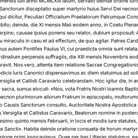
ensis Iulii anno MCMLXIII latum. Servato deinde ordine iuris
nctorum disceptatio super martyrio huius Servi Dei necnon Al
ui dicitur, Peculiari Officialium Praelatorum Patrumque Cons
to; deinde, die XI mensis Maii eodem anno, in Coetu Plenar
rpino, causae ipsius ponens seu relator, dubium proposuit: 
u miraculis in casu et ad effectum, de quo agitar. Patres Ca
us autem Pontifex Paulus VI, cui praedicta omnia sunt relat
nalium perpensis suffragiis, die XIII mensis Novembris eo
aravit. Nos vero, attenta item relatione Sacrae Congregation
odicis Iuris Canonici dispensavimus ac diem statuimus ad s
iglia et Callisti Caravario celebrandam. Hoc igitur die, in 
r sacra, sumus elocuti: «Nos, vota Fratris Nostri Iοannis Ba
ecnon plurimorum aliorum Fratrum in episcopatu, multorumqu
 Causis Sanctorum consulto, Auctoritate Nostra Apostolica 
us Versiglia et Callistus Caravario, Beatorum nomine in post
simo quinto mensis Februarii, in locis et modis iure statutes, 
itus Sancti». Habita deinde oratione consueta de horum martyru
gione primi invocavimus. Quae per has Litteras statuimus, ea 