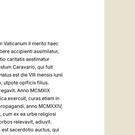
العربيّة
中文
LATINE
 Vaticanum II merito haec
ere accipienti assimilatur,
o caritatis aestimatur
istum Caravario, qui fuit
atus est die VIII mensis Iunii
 utpote opificis filius.
gregavit. Anno MCMXIX
ca exercuit, curas etiam in
s propagandi, anno MCMXXIV,
, cum ex ea urbe religiosi
rbos relevavit, adiuvit.
 est sacerdotio auctus, qui