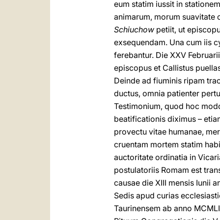
eum statim iussit in station
animarum, morum suavitate c
Schiuchow
petiit, ut episco
exsequendam. Una cum iis cym
ferebantur. Die XXV Februarii
episcopus et Callistus puellas
Deinde ad fiuminis ripam trac
ductus, omnia patienter pertu
Testimonium, quod hoc modo
beatificationis diximus – eti
provectu vitae humanae, merito
cruentam mortem statim habitu
auctoritate ordinatia in Vic
postulatoriis Romam est trans
causae die XIII mensis Iunii
Sedis apud curias ecclesias
Taurinensem ab anno MCMLIII