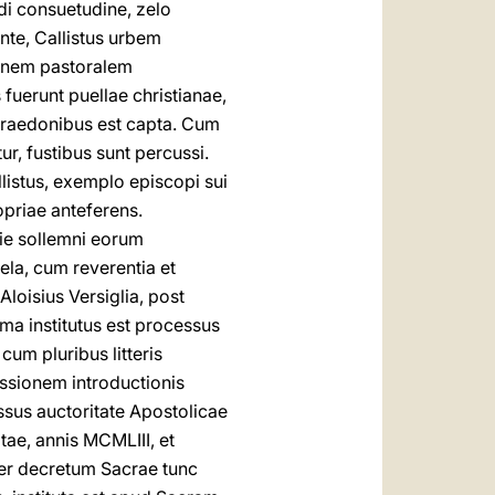
di consuetudine, zelo
te, Callistus urbem
ionem pastoralem
fuerunt puellae christianae,
 praedonibus est capta. Cum
ur, fustibus sunt percussi.
llistus, exemplo episcopi sui
opriae anteferens.
ie sollemni eorum
ela, cum reverentia et
Aloisius Versiglia, post
ma institutus est processus
um pluribus litteris
issionem introductionis
ssus auctoritate Apostolicae
ae, annis MCMLIII, et
er decretum Sacrae tunc