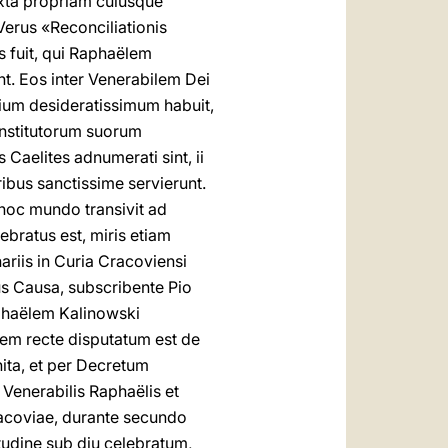
xta propriam cuiusque
 Verus «Reconciliationis
s fuit, qui Raphaëlem
t. Eos inter Venerabilem Dei
ium desideratissimum habuit,
Institutorum suorum
 Caelites adnumerati sint, ii
ribus sanctissime servierunt.
hoc mundo transivit ad
bratus est, miris etiam
nariis in Curia Cracoviensi
us Causa, subscribente Pio
aphaëlem Kalinowski
tem recte disputatum est de
nita, et per Decretum
Venerabilis Raphaëlis et
racoviae, durante secundo
itudine sub diu celebratum,