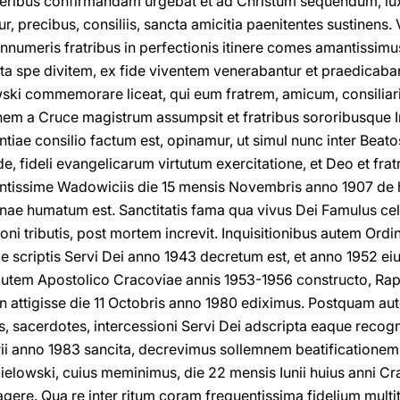
peribus confirmandam urgebat et ad Christum sequendum, iu
r, precibus, consiliis, sancta amicitia paenitentes sustinens.
innumeris fratribus in perfectionis itinere comes amantissimu
a spe divitem, ex fide viventem venerabantur et praedicaban
i commemorare liceat, qui eum fratrem, amicum, consiliar
em a Cruce magistrum assumpsit et fratribus sororibusque 
tiae consilio factum est, opinamur, ut simul nunc inter Beatos
e, fideli evangelicarum virtutum exercitatione, et Deo et frat
entissime Wadowiciis die 15 mensis Novembris anno 1907 de 
ae humatum est. Sanctitatis fama qua vivus Dei Famulus cele
ioni tributis, post mortem increvit. Inquisitionibus autem Ordi
e scriptis Servi Dei anno 1943 decretum est, et anno 1952 ei
u autem Apostolico Cracoviae annis 1953-1956 constructo, R
n attigisse die 11 Octobris anno 1980 ediximus. Postquam au
is, sacerdotes, intercessioni Servi Dei adscripta eaque recog
ii anno 1983 sancita, decrevimus sollemnem beatificationem 
mielowski, cuius meminimus, die 22 mensis Iunii huius anni C
ragere. Qua re inter ritum coram frequentissima fidelium mult