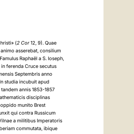
العربيّة
中文
LATINE
risti» (
2 Cor
12, 9). Quae
 animo asserebat, consilium
i Famulus Raphaël a S. Ioseph,
m in ferenda Cruce secutus
1 mensis Septembris anno
In studia incubuit apud
 tandem annis 1853-1857
athematicis disciplinas
t oppido munito Brest
iunxit qui contra Russicum
lnae a militibus Imperatoris
Siberiam commutata, ibique