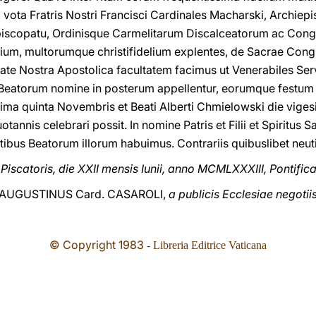
 vota Fratris Nostri Francisci Cardinales Macharski, Archiep
episcopatu, Ordinisque Carmelitarum Discalceatorum ac Con
ium, multorumque christifidelium explentes, de Sacrae Cong
ate Nostra Apostolica facultatem facimus ut Venerabiles Ser
Beatorum nomine in posterum appellentur, eorumque festum d
ima quinta Novembris et Beati Alberti Chmielowski die viges
uotannis celebrari possit. In nomine Patris et Filii et Spiritus
tibus Beatorum illorum habuimus. Contrariis quibuslibet neu
iscatoris, die XXII mensis Iunii, anno MCMLXXXIII, Pontifica
AUGUSTINUS Card. CASAROLI,
a publicis Ecclesiae negotii
© Copyright 1983
- Libreria Editrice Vaticana