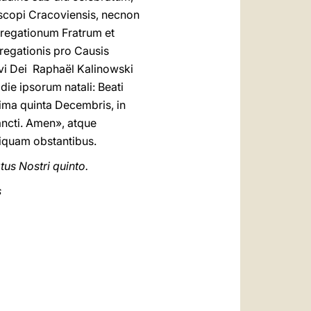
iscopi Cracoviensis, necnon
gregationum Fratrum et
regationis pro Causis
vi Dei Ra­phaël Kalinowski
ie ipsorum natali: Beati
ima quinta Decembris, in
 Sancti. Amen», atque
tiquam obstantibus.
tus Nostri quinto.
s