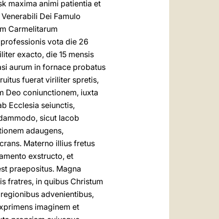
sk maxima animi patientia et
ue Venerabili Dei Famulo
nem Carmelitarum
 professionis vota die 26
liter exacto, die 15 mensis
uasi aurum in fornace probatus
itus fuerat viriliter spretis,
um Deo coniunctionem, iuxta
b Ecclesia seiunctis,
odammodo, sicut Iacob
ationem adaugens,
rans. Materno illius fretus
damento exstructo, et
est praepositus. Magna
s fratres, in quibus Christum
 regionibus advenientibus,
 exprimens imaginem et