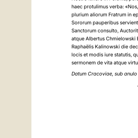
haec protulimus verba: «Nοs,
plurium aliorum Fratrum in 
Sororum pauperibus servient
Sanctorum consulto, Auctorit
atque Albertus Chmielowski 
Raphaëlis Kalinowski die dec
locis et modis iure statutis, q
sermonem de vita atque virtu
Datum Cracoviae, sub anulo P