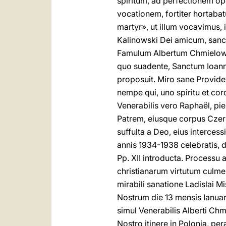
spiritum, ad perfectionem o
vocationem, fortiter hortabatu
martyr», ut illum vocavimus, 
Kalinowski Dei amicum, sanct
Famulum Albertum Chmielowsk
quo suadente, Sanctum Ioann
proposuit. Miro sane Providen
nempe qui, uno spiritu et cord
Venerabilis vero Raphaël, pi
Patrem, eiusque corpus Czern
suffulta a Deo, eius intercess
annis 1934-1938 celebratis, d
Pp. XII introducta. Process
christianarum virtutum culme
mirabili sanatione Ladislai M
Nostrum die 13 mensis Ianuar
simul Venerabilis Alberti Ch
Nostro itinere in Polonia, pe