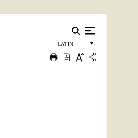
LATIN
FRANÇAIS
ENGLISH
ITALIANO
PORTUGUÊS
ESPAÑOL
DEUTSCH
POLSKI