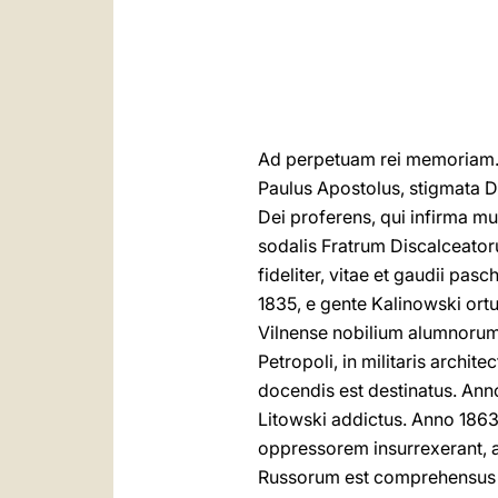
Ad perpetuam rei memoriam. – «
Paulus Apostolus, stigmata D
Dei proferens, qui infirma mun
sodalis Fratrum Discalceator
fideliter, vitae et gaudii pa
1835, e gente Kalinowski ortu
Vilnense nobilium alumnοrum
Petropoli, in militaris archi
docendis est destinatus. Anno
Litowski addictus. Anno 1863 
oppressorem insurrexerant, a
Russοrum est comprehensus et