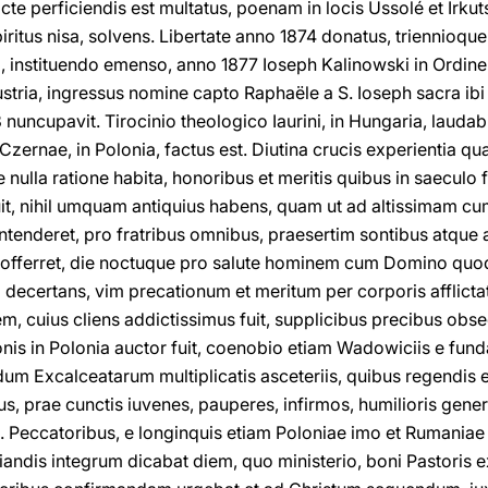
e perficiendis est multatus, poenam in locis Ussolé et Irkut
spiritus nisa, solvens. Libertate anno 1874 donatus, triennioq
i, instituendo emenso, anno 1877 Ioseph Kalinowski in Ordi
stria, ingressus nomine capto Raphaële a S. Ioseph sacra ibi
ncupavit. Tirocinio theologico Iaurini, in Hungaria, laudabi
Czernae, in Polonia, factus est. Diutina crucis experientia q
 nulla ratione habita, honoribus et meritis quibus in saeculo fru
oluit, nihil umquam antiquius habens, quam ut ad altissimam c
ontenderet, pro fratribus omnibus, praesertim sontibus atque a
 offerret, die noctuque pro salute hominem cum Domino qu
 decertans, vim precationum et meritum per corporis afflict
 cuius cliens addictissimus fuit, supplicibus precibus obsec
tionis in Polonia auctor fuit, coenobio etiam Wadowiciis e fun
um Excalceatarum multiplicatis asceteriis, quibus regendis 
, prae cunctis iuvenes, pauperes, infirmos, humilioris generi
t. Peccatoribus, e longinquis etiam Poloniae imo et Rumaniae
andis integrum dicabat diem, quo ministerio, boni Pastoris