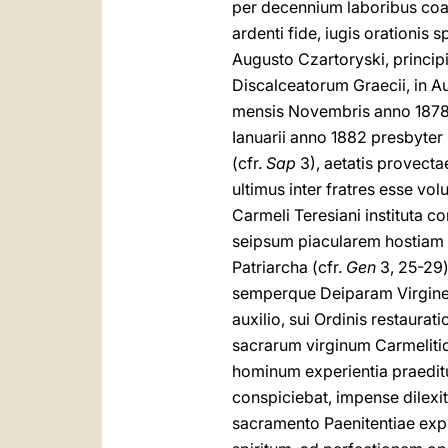
per decennium laboribus coact
ardenti fide, iugis orationis 
Augusto Czartoryski, princip
Discalceatorum Graecii, in Au
mensis Novembris anno 1878 nu
Ianuarii anno 1882 presbyter 
(cfr.
Sap
3), aetatis provectae
ultimus inter fratres esse v
Carmeli Teresiani instituta c
seipsum piacularem hostiam
Patriarcha (cfr.
Gen
3, 25-29)
semperque Deiparam Virginem,
auxilio, sui Ordinis restaura
sacrarum virginum Carmelitid
hominum experientia praeditus
conspiciebat, impense dilexi
sacramento Paenitentiae expi