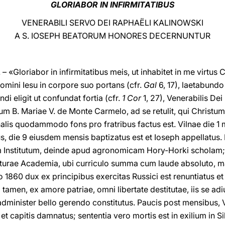
GLORIABOR IN INFIRMITATIBUS
VENERABILI SERVO DEI RAPHAËLI KALINOWSKI
A S. IOSEPH BEATORUM HONORES DECERNUNTUR
Gloriabor in infirmitatibus meis, ut inhabitet in me virtus Ch
omini Iesu in corpore suo portans (cfr.
Gal
6, 17), laetabundo
di eligit ut confundat fortia (cfr.
1 Cor
1, 27), Venerabilis De
um B. Mariae V. de Monte Carmelo, ad se retulit, qui Christu
schalis quodammodo fons pro fratribus factus est. Vilnae die 
s, die 9 eiusdem mensis baptizatus est et Ioseph appellatus. 
 Institutum, deinde apud agronomicam Hory-Horki scholam;
tecturae Academia, ubi curriculo summa cum laude absoluto, m
 1860 dux ex principibus exercitas Russici est renuntiatus e
tamen, ex amore patriae, omni libertate destitutae, iis se ad
dminister bello gerendo constitutus. Paucis post mensibus, Vi
 capitis damnatus; sententia vero mortis est in exilium in 