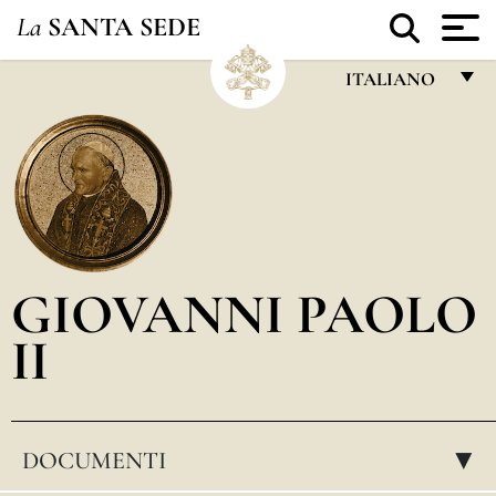
La
SANTA SEDE
ITALIANO
FRANÇAIS
ENGLISH
ITALIANO
PORTUGUÊS
GIOVANNI PAOLO
ESPAÑOL
II
DEUTSCH
POLSKI
العربيّة
DOCUMENTI
▸
中文