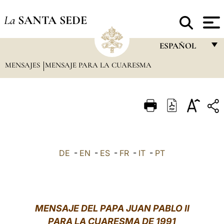
La
SANTA SEDE
ESPAÑOL
MENSAJES
MENSAJE PARA LA CUARESMA
FRANÇAIS
ENGLISH
ITALIANO
PORTUGUÊS
ESPAÑOL
DE
-
EN
-
ES
-
FR
-
IT
-
PT
DEUTSCH
POLSKI
العربيّة
MENSAJE DEL PAPA JUAN PABLO II
PARA LA CUARESMA DE 1991
中文