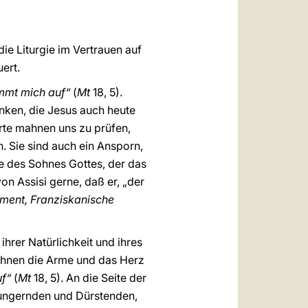
العربيّة
中文
ie Liturgie im Vertrauen auf
LATINE
ert.
immt mich auf“
(
Mt
18, 5).
enken, die Jesus auch heute
Worte mahnen uns zu prüfen,
n. Sie sind auch ein Ansporn,
e des Sohnes Gottes, der das
on Assisi gerne, daß er, „der
ment, Franziskanische
ihrer Natürlichkeit und ihres
 ihnen die Arme und das Herz
uf“
(
Mt
18, 5). An die Seite der
 Hungernden und Dürstenden,