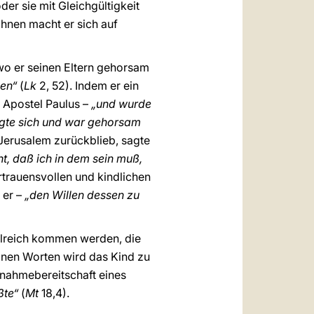
er sie mit Gleichgültigkeit
hnen macht er sich auf
wo er seinen Eltern gehorsam
hen“
(
Lk
2, 52). Indem er ein
r Apostel Paulus –
„und wurde
igte sich und war gehorsam
 Jerusalem zurückblieb, sagte
t, daß ich in dem sein muß,
rtrauensvollen und kindlichen
 er –
„den Willen dessen zu
melreich kommen werden, die
einen Worten wird das Kind zu
fnahmebereitschaft eines
ßte“
(
Mt
18,4).