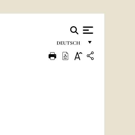
DEUTSCH
FRANÇAIS
ENGLISH
ITALIANO
PORTUGUÊS
ESPAÑOL
DEUTSCH
POLSKI