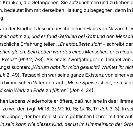
e Kranken, die Gefangenen. Sie aufzunehmen und zu lieben od
 bedeutet ihm mit derselben Haltung zu begegnen, denn in i
g.
 von der Kindheit Jesu im bescheidenen Haus von Nazareth, 
heit nahm zu, und er fand Gefallen bei Gott und den Mensc
nschliche Erfahrung teilen.
„Er entäußerte sich“
– schreibt de
chen gleich. Sein Leben war das eines Menschen, er erniedr
m Kreuz“
(
Phil
2, 7-8). Als er als Zwölfjähriger im Tempel von
 Angst suchten:
„Warum habt ihr mich gesucht? Wußtet ihr nich
Lk
2, 49). Tatsächlich war seine ganze Existenz von einer ve
 himmlischen Vater geprägt.
„Meine Speise ist es“,
– so sagt
nd sein Werk zu Ende zu führen“
(
Joh
4, 34).
ichen Lebens wiederholte er öfters, daß nur jene in das Him
r zu werden (vgl.
Mt
18, 3;
Mk
10, 15;
Lk
18, 17;
Joh
3, 3). In s
en Jünger, der berufen ist, dem göttlichen Lehrer mit der Au
in sein kann wie dieses Kind, der ist im Himmelreich der Grö