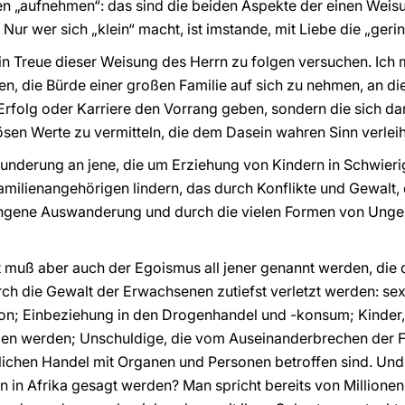
en „aufnehmen“: das sind die beiden Aspekte der einen Weisu
t. Nur wer sich „klein“ macht, ist imstande, mit Liebe die „ge
e in Treue dieser Weisung des Herrn zu folgen versuchen. Ich 
uen, die Bürde einer großen Familie auf sich zu nehmen, an die
Erfolg oder Karriere den Vorrang geben, sondern die sich d
ösen Werte zu vermitteln, die dem Dasein wahren Sinn verlei
underung an jene, die um Erziehung von Kindern in Schwieri
amilienangehörigen lindern, das durch Konflikte und Gewalt
gene Auswanderung und durch die vielen Formen von Ungere
 muß aber auch der Egoismus all jener genannt werden, die d
urch die Gewalt der Erwachsenen zutiefst verletzt werden: se
tion; Einbeziehung in den Drogenhandel und -konsum; Kinder
n werden; Unschuldige, die vom Auseinanderbrechen der Fa
lichen Handel mit Organen und Personen betroffen sind. Und
n in Afrika gesagt werden? Man spricht bereits von Millione