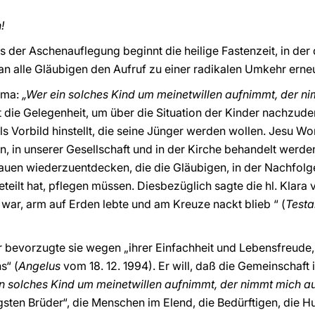
!
 der Aschenauflegung beginnt die heilige Fastenzeit, in der d
 an alle Gläubigen den Aufruf zu einer radikalen Umkehr erneu
hema:
„Wer ein solches Kind um meinetwillen aufnimmt, der n
t die Gelegenheit, um über die Situation der Kinder nachzud
 als Vorbild hinstellt, die seine Jünger werden wollen. Jesu 
n, in unserer Gesellschaft und in der Kirche behandelt werde
rauen wiederzuentdecken, die die Gläubigen, in der Nachfolg
eilt hat, pflegen müssen. Diesbezüglich sagte die hl. Klara v
 war, arm auf Erden lebte und am Kreuze nackt blieb “ (
Testa
r bevorzugte sie wegen „ihrer Einfachheit und Lebensfreude, 
s“ (
Angelus
vom 18. 12. 1994). Er will, daß die Gemeinschaft
n solches Kind um meinetwillen aufnimmt, der nimmt mich a
ingsten Brüder“, die Menschen im Elend, die Bedürftigen, die