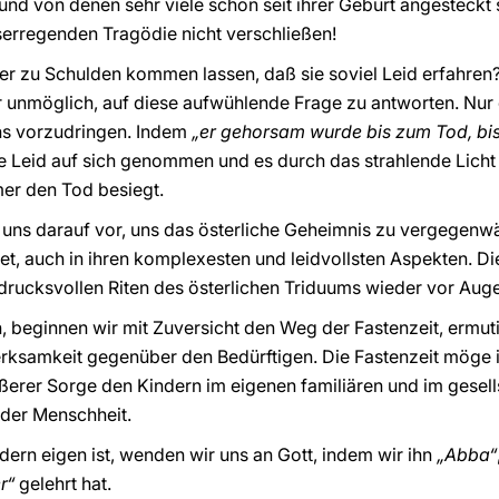
 und von denen sehr viele schon seit ihrer Geburt angesteckt 
serregenden Tragödie nicht verschließen!
er zu Schulden kommen lassen, daß sie soviel Leid erfahren
gar unmöglich, auf diese aufwühlende Frage zu antworten. Nur d
ns vorzudringen. Indem
„er gehorsam wurde bis zum Tod, bi
e Leid auf sich genommen und es durch das strahlende Licht 
mer den Tod besiegt.
ir uns darauf vor, uns das österliche Geheimnis zu vergegenw
et, auch in ihren komplexesten und leidvollsten Aspekten. D
drucksvollen Riten des österlichen Triduums wieder vor Auge
 beginnen wir mit Zuversicht den Weg der Fastenzeit, ermuti
ksamkeit gegenüber den Bedürftigen. Die Fastenzeit möge 
ößerer Sorge den Kindern im eigenen familiären und im gesel
 der Menschheit.
indern eigen ist, wenden wir uns an Gott, indem wir ihn
„Abba“
r“
gelehrt hat.