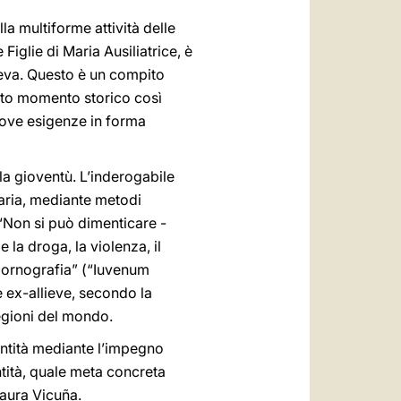
a multiforme attività delle
iglie di Maria Ausiliatrice, è
ieva. Questo è un compito
esto momento storico così
nuove esigenze in forma
la gioventù. L’inderogabile
taria, mediante metodi
 “Non si può dimenticare -
 la droga, la violenza, il
a pornografia” (“Iuvenum
e ex-allieve, secondo la
egioni del mondo.
santità mediante l’impegno
ntità, quale meta concreta
aura Vicuña.