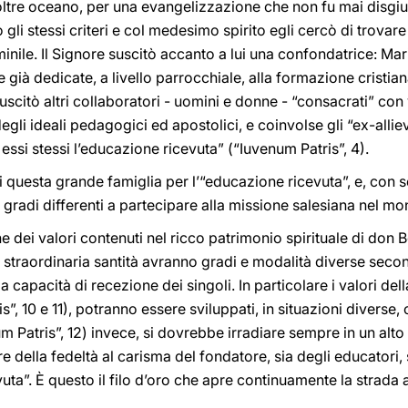
i oltre oceano, per una evangelizzazione che non fu mai disgi
i stessi criteri e col medesimo spirito egli cercò di trovare
inile. Il Signore suscitò accanto a lui una confondatrice: M
già dedicate, a livello parrocchiale, alla formazione cristian
itò altri collaboratori - uomini e donne - “consacrati” con vo
egli ideali pedagogici ed apostolici, e coinvolse gli “ex-allie
ssi stessi l’educazione ricevuta” (“Iuvenum Patris”, 4).
i questa grande famiglia per l’“educazione ricevuta”, e, con 
gradi differenti a partecipare alla missione salesiana nel mo
e dei valori contenuti nel ricco patrimonio spirituale di don 
 straordinaria santità avranno gradi e modalità diverse secondo
a capacità di recezione dei singoli. In particolare i valori del
s”, 10 e 11), potranno essere sviluppati, in situazioni diverse,
m Patris”, 12) invece, si dovrebbe irradiare sempre in un alto
e della fedeltà al carisma del fondatore, sia degli educatori, 
evuta”. È questo il filo d’oro che apre continuamente la strada