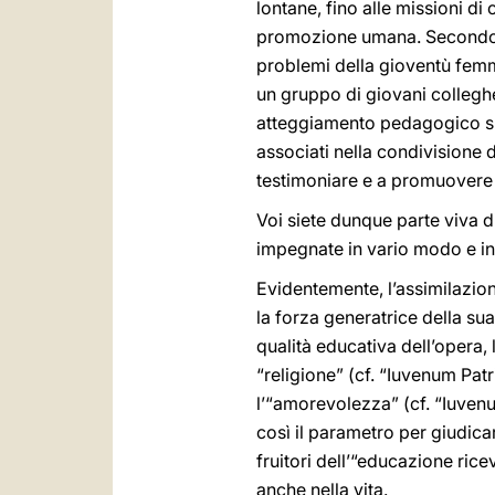
lontane, fino alle missioni d
promozione umana. Secondo gl
problemi della gioventù femm
un gruppo di giovani colleghe 
atteggiamento pedagogico susc
associati nella condivisione d
testimoniare e a promuovere e
Voi siete dunque parte viva d
impegnate in vario modo e in 
Evidentemente, l’assimilazion
la forza generatrice della sua
qualità educativa dell’opera, l
“religione” (cf. “Iuvenum Patri
l’“amorevolezza” (cf. “Iuvenu
così il parametro per giudicar
fruitori dell’“educazione ric
anche nella vita.