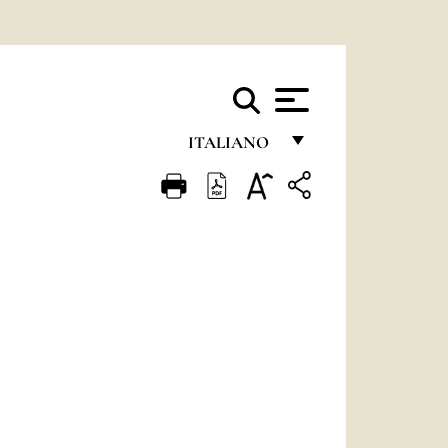
ITALIANO
FRANÇAIS
ENGLISH
ITALIANO
PORTUGUÊS
ESPAÑOL
DEUTSCH
POLSKI