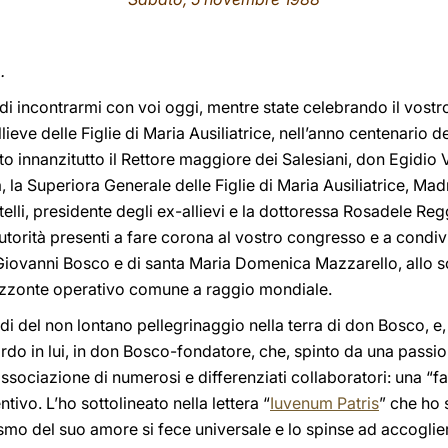
.
 di incontrarmi con voi oggi, mentre state celebrando il vos
llieve delle Figlie di Maria Ausiliatrice, nell’anno centenario 
to innanzitutto il Rettore maggiore dei Salesiani, don Egidio
a, la Superiora Generale delle Figlie di Maria Ausiliatrice, Ma
telli, presidente degli ex-allievi e la dottoressa Rosadele Re
e autorità presenti a fare corona al vostro congresso e a condivi
 Giovanni Bosco e di santa Maria Domenica Mazzarello, allo sc
orizzonte operativo comune a raggio mondiale.
di del non lontano pellegrinaggio nella terra di don Bosco, e,
rdo in lui, in don Bosco-fondatore, che, spinto da una pass
sociazione di numerosi e differenziati collaboratori: una “f
tivo. L’ho sottolineato nella lettera “
Iuvenum Patris
” che ho 
smo del suo amore si fece universale e lo spinse ad accoglier