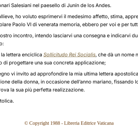
onari Salesiani nel paesello di Junín de los Andes.
-allieve, ho voluto esprimervi il medesimo affetto, stima, app
lare Paolo VI di venerata memoria, ebbero per voi e per tutt
nostro incontro, intendo lasciarvi una consegna e indicarvi du
o:
 la lettera enciclica
Sollicitudo Rei Socialis
, che dà un nome n
do di progettare una sua concreta applicazione;
no vi invito ad approfondire la mia ultima lettera apostolic
zione della donna, in occasione dell’anno mariano, fissando l
rova la sua più perfetta realizzazione.
olica.
© Copyright 1988 - Libreria Editrice Vaticana