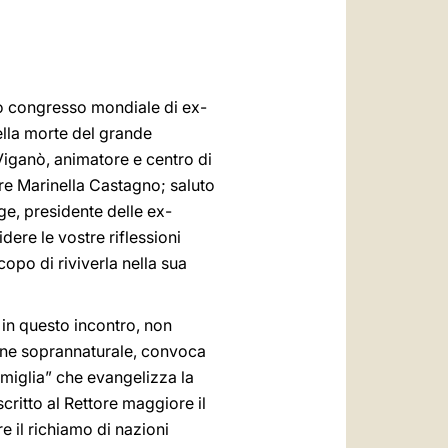
العربيّة
中文
LATINE
tro congresso mondiale di ex-
della morte del grande
 Viganò, animatore e centro di
dre Marinella Castagno; saluto
gge, presidente delle ex-
dere le vostre riflessioni
opo di riviverla nella sua
 in questo incontro, non
ione soprannaturale, convoca
amiglia” che evangelizza la
scritto al Rettore maggiore il
e il richiamo di nazioni