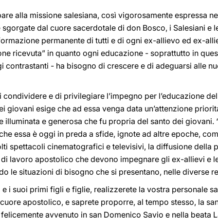
re alla missione salesiana, così vigorosamente espressa nell
gorgate dal cuore sacerdotale di don Bosco, i Salesiani e le F
formazione permanente di tutti e di ogni ex-allievo ed ex-all
ione ricevuta” in quanto ogni educazione - soprattutto in qu
i contrastanti - ha bisogno di crescere e di adeguarsi alle 
condividere e di privilegiare l’impegno per l’educazione del
ei giovani esige che ad essa venga data un’attenzione priori
e illuminata e generosa che fu propria del santo dei giovani.
- che essa è oggi in preda a sfide, ignote ad altre epoche, come
lti spettacoli cinematografici e televisivi, la diffusione dell
pi di lavoro apostolico che devono impegnare gli ex-allievi e l
 le situazioni di bisogno che si presentano, nelle diverse r
i suoi primi figli e figlie, realizzerete la vostra personale 
cuore apostolico, e saprete proporre, al tempo stesso, la sa
felicemente avvenuto in san Domenico Savio e nella beata L