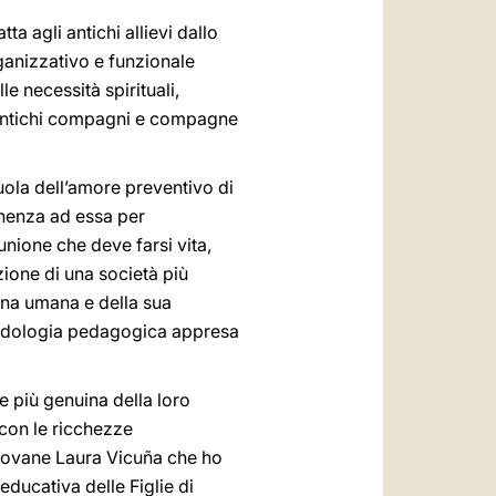
a agli antichi allievi dallo
rganizzativo e funzionale
e necessità spirituali,
on antichi compagni e compagne
cuola dell’amore preventivo di
tenenza ad essa per
unione che deve farsi vita,
zione di una società più
rsona umana e della sua
etodologia pedagogica appresa
e più genuina della loro
 con le ricchezze
 giovane Laura Vicuña che ho
ducativa delle Figlie di