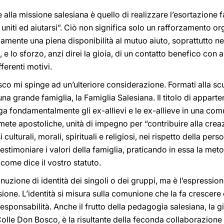
lla missione salesiana è quello di realizzare l’esortazione fatt
 uniti ed aiutarsi”. Ciò non significa solo un rafforzamento o
mente una piena disponibilità al mutuo aiuto, soprattutto nell
i, e lo sforzo, anzi direi la gioia, di un contatto benefico c
fferenti motivi.
Bosco mi spinge ad un’ulteriore considerazione. Formati alla s
una grande famiglia, la Famiglia Salesiana. Il titolo di appar
ga fondamentalmente gli ex-allievi e le ex-allieve in una com
 mete apostoliche, unità di impegno per “contribuire alla crea
culturali, morali, spirituali e religiosi, nei rispetto della pe
testimoniare i valori della famiglia, praticando in essa la m
”, come dice il vostro statuto.
zione di identità dei singoli o dei gruppi, ma è l’espression
ssione. L’identità si misura sulla comunione che la fa crescere
responsabilità. Anche il frutto della pedagogia salesiana, la
olle Don Bosco, è la risultante della feconda collaborazione e