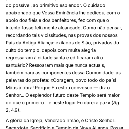
do possível, ao primitivo esplendor. O cuidado
apaixonado que Vossa Eminência lhe dedicou, com o
apoio dos fiéis e dos benfeitores, fez com que o
intento fosse felizmente alcançado. Como não pensar,
recordando tais vicissitudes, nas provas dos nossos
Pais da Antiga Aliança: exilados de Sião, privados do
culto do templo, depois com muita alegria
regressaram à cidade santa e edificaram ali o
santuário? Ressoaram mais que nunca actuais,
também para as componentes dessa Comunidade, as
palavras do profeta: «Coragem, povo todo do país!
Mãos à obra! Porque Eu estou convosco — diz o
Senhor... O esplendor futuro deste Templo será maior
do que o primeiro... e neste lugar Eu darei a paz» (
Ag
2, 4.9).
A glória da Igreja, Venerado Irmão, é Cristo Senhor:
Sacerdote, Sacrifício e Templo da Nova Aliança. Possa