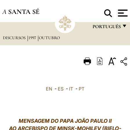
A
SANTA SÉ
PORTUGUÊS
DISCURSOS
1997
OUTUBRO
FRANÇAIS
ENGLISH
ITALIANO
PORTUGUÊS
ESPAÑOL
EN
-
ES
-
IT
-
PT
DEUTSCH
POLSKI
العربيّة
MENSAGEM DO PAPA JOÃO PAULO II
AO ARCEBISPO DE MINSK-MOHILEV (BIELO-
中文