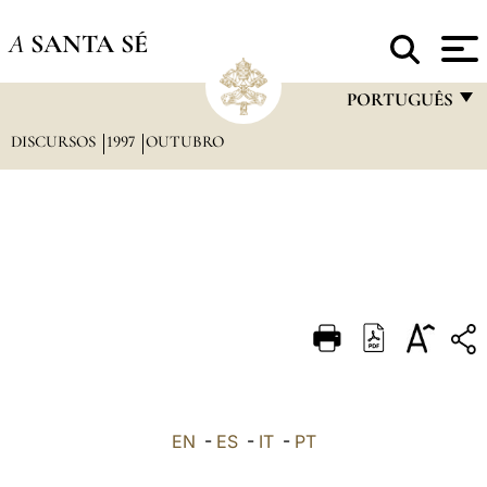
A
SANTA SÉ
PORTUGUÊS
DISCURSOS
1997
OUTUBRO
FRANÇAIS
ENGLISH
ITALIANO
PORTUGUÊS
ESPAÑOL
DEUTSCH
POLSKI
العربيّة
EN
-
ES
-
IT
-
PT
中文