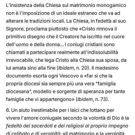
L'insistenza della Chiesa sul matrimonio monogamico
non è l'imposizione di un ideale estraneo che va ad
alterare le tradizioni locali. La Chiesa, in fedeltà al suo
Signore, proclama piuttosto che «Cristo rinnova il
primitivo disegno che il Creatore ha iscritto nel cuore
dell'uomo e della donna... I coniugi cristiani sono
chiamati a partecipare realmente all'indissolubilità
irrevocabile, che lega Cristo alla Chiesa sua sposa, da
lui amata sino alla fine (
Ibidem
, n. 20). Il medesimo
documento esorta ogni Vescovo a «far sì che la
propria diocesi sia sempre più una vera “famiglia
diocesana”, modello e sorgente di speranza per tante
famiglie che vi appartengono» (
Ibidem
, n. 73).
6. Un aiuto inestimabile per i laici che lottano per
vivere l'amore coniugale secondo la volontà di Dio è la
fedeltà dei sacerdoti e dei religiosi al proprio impegno
di celibato e di verginità
: «Il matrimonio e la verginità