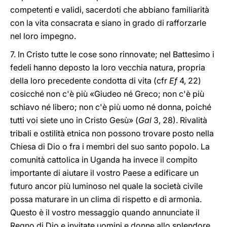
competenti e validi, sacerdoti che abbiano familiarità
con la vita consacrata e siano in grado di rafforzarle
nel loro impegno.
7. In Cristo tutte le cose sono rinnovate; nel Battesimo i
fedeli hanno deposto la loro vecchia natura, propria
della loro precedente condotta di vita (cfr
Ef
4, 22)
cosicché non c'è più «Giudeo né Greco; non c'è più
schiavo né libero; non c'è più uomo né donna, poiché
tutti voi siete uno in Cristo Gesù» (
Gal
3, 28). Rivalità
tribali e ostilità etnica non possono trovare posto nella
Chiesa di Dio o fra i membri del suo santo popolo. La
comunità cattolica in Uganda ha invece il compito
importante di aiutare il vostro Paese a edificare un
futuro ancor più luminoso nel quale la società civile
possa maturare in un clima di rispetto e di armonia.
Questo è il vostro messaggio quando annunciate il
Regno di Dio e invitate uomini e donne allo splendore