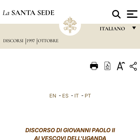
La
SANTA SEDE
ITALIANO
DISCORSI
1997
OTTOBRE
FRANÇAIS
ENGLISH
ITALIANO
PORTUGUÊS
ESPAÑOL
EN
-
ES
-
IT
-
PT
DEUTSCH
POLSKI
العربيّة
DISCORSO DI GIOVANNI PAOLO II
AI VESCOVI DELL'UGANDA
中文