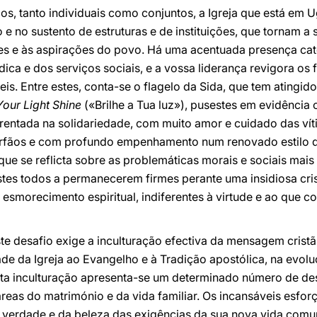
ços, tanto individuais como conjuntos, a Igreja que está 
o e no sustento de estruturas e de instituições, que tornam 
es e às aspirações do povo. Há uma acentuada presença ca
ica e dos serviços sociais, e a vossa liderança revigora os 
eis. Entre estes, conta-se o flagelo da Sida, que tem atingi
Your Light Shine
(«Brilhe a Tua luz»), pusestes em evidência o
frentada na solidariedade, com muito amor e cuidado das ví
fãos e com profundo empenhamento num renovado estilo de 
que se reflicta sobre as problemáticas morais e sociais mai
tes todos a permanecerem firmes perante uma insidiosa crise
esmorecimento espiritual, indiferentes à virtude e ao que co
 desafio exige a inculturação efectiva da mensagem cristã, 
de da Igreja ao Evangelho e à Tradição apostólica, na evolu
esta inculturação apresenta-se um determinado número de de
eas do matrimónio e da vida familiar. Os incansáveis esforço
 verdade e da beleza das exigências da sua nova vida com