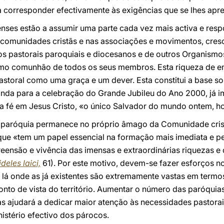
 corresponder efectivamente às exigências que se lhes apr
enses estão a assumir uma parte cada vez mais activa e resp
s comunidades cristãs e nas associações e movimentos, cres
hos pastorais paroquiais e diocesanos e de outros Organism
como comunhão de todos os seus membros. Esta riqueza de 
astoral como uma graça e um dever. Esta constitui a base so
nda para a celebração do Grande Jubileu do Ano 2000, já i
 fé em Jesus Cristo, «o único Salvador do mundo ontem, ho
a paróquia permanece no próprio âmago da Comunidade crist
 que «tem um papel essencial na formação mais imediata e pes
ensão e vivência das imensas e extraordinárias riquezas e
ideles laici,
61). Por este motivo, devem-se fazer esforços no
 lá onde as já existentes são extremamente vastas em termo
to de vista do território. Aumentar o número das paróquias
as ajudará a dedicar maior atenção às necessidades pastora
inistério efectivo dos párocos.