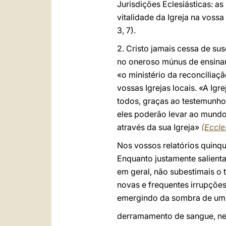
Jurisdições Eclesiásticas: a
vitalidade da Igreja na voss
3, 7).
2. Cristo jamais cessa de su
no oneroso múnus de ensinar,
«o ministério da reconciliaç
vossas Igrejas locais. «A Igr
todos, graças ao testemunho
eles poderão levar ao mundo 
através da sua Igreja»
(Eccle
Nos vossos relatórios quinq
Enquanto justamente salient
em geral, não subestimais o 
novas e frequentes irrupções
emergindo da sombra de um p
derramamento de sangue, nem