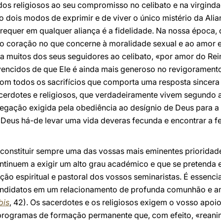
dos religiosos ao seu compromisso no celibato e na virgind
ão dois modos de exprimir e de viver o único mistério da Al
e requer em qualquer aliança é a fidelidade. Na nossa época
 coração no que concerne à moralidade sexual e ao amor e
 muitos dos seus seguidores ao celibato, «por amor do Rei
ncidos de que Ele é ainda mais generoso no revigoramento
om todos os sacrifícios que comporta uma resposta sincera 
cerdotes e religiosos, que verdadeiramente vivem segundo a
negação exigida pela obediência ao desígnio de Deus para 
Deus há-de levar uma vida deveras fecunda e encontrar a fe
constituir sempre uma das vossas mais eminentes prioridad
ntinuem a exigir um alto grau académico e que se pretenda 
ão espiritual e pastoral dos vossos seminaristas. É essenci
andidatos em um relacionamento de profunda comunhão e 
bis
, 42). Os sacerdotes e os religiosos exigem o vosso apoi
programas de formação permanente que, com efeito, «rean