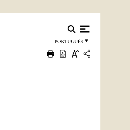
PORTUGUÊS
FRANÇAIS
ENGLISH
ITALIANO
PORTUGUÊS
ESPAÑOL
DEUTSCH
POLSKI