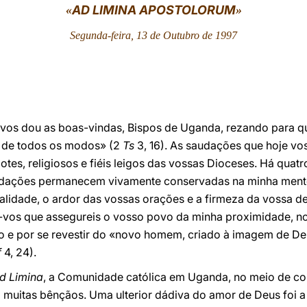
AD LIMINA APOSTOLORUM
«
»
Segunda-feira, 13 de Outubro de 1997
ue vos dou as boas-vindas, Bispos de Uganda, rezando para 
 de todos os modos» (2
Ts
3, 16). As saudações que hoje vo
es, religiosos e fiéis leigos das vossas Dioceses. Há quatro
ordações permanecem vivamente conservadas na minha mente
alidade, o ardor das vossas orações e a firmeza da vossa de
Peço-vos que assegureis o vosso povo da minha proximidade,
o e por se revestir do «novo homem, criado à imagem de Deu
f
4, 24).
d Limina
, a Comunidade católica em Uganda, no meio de co
 muitas bênçãos. Uma ulterior dádiva do amor de Deus foi a 