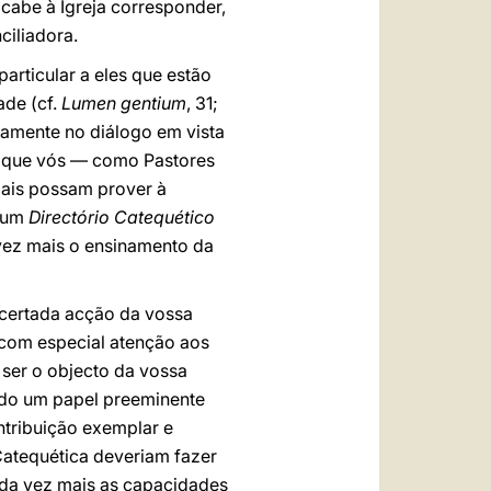
cabe à Igreja corresponder,
iliadora.
particular a eles que estão
ade (cf.
Lumen gentium
, 31;
tamente no diálogo em vista
te que vós — como Pastores
ais possam prover à
 um
Directório Catequético
vez mais o ensinamento da
ncertada acção da vossa
 com especial atenção aos
 ser o objecto da vossa
hado um papel preeminente
tribuição exemplar e
atequética deveriam fazer
ada vez mais as capacidades