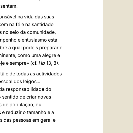
esentam.
onsável na vida das suas
cem na fé e na santidade
os no seio da comunidade,
empenho e entusiasmo está
bre a qual podeis preparar o
minente, como uma alegre e
je e sempre» (cf.
Hb
13, 8).
ã e de todas as actividades
soal dos leigos...
 da responsabilidade do
 sentido de criar novas
s de população, ou
 e reduzir o tamanho e a
is das pessoas em geral e