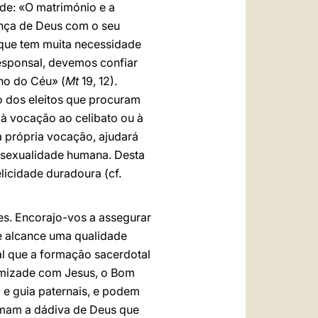
ade: «O matrimónio e a
iança de Deus com o seu
, que tem muita necessidade
sponsal, devemos confiar
no do Céu» (
Mt
19, 12).
 dos eleitos que procuram
à vocação ao celibato ou à
 própria vocação, ajudará
a sexualidade humana. Desta
licidade duradoura (cf.
es. Encorajo-vos a assegurar
e alcance uma qualidade
al que a formação sacerdotal
amizade com Jesus, o Bom
o e guia paternais, e podem
imam a dádiva de Deus que