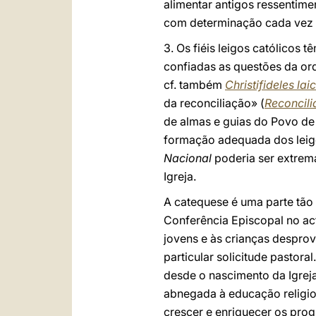
alimentar antigos ressentime
com determinação cada vez m
3. Os fiéis leigos católicos 
confiadas as questões da ord
cf. também
Christifideles laic
da reconciliação» (
Reconcilia
de almas e guias do Povo de
formação adequada dos leigo
Nacional
poderia ser extrem
Igreja.
A catequese é uma parte tão 
Conferência Episcopal no ac
jovens e às crianças despro
particular solicitude pasto
desde o nascimento da Igrej
abnegada à educação religio
crescer e enriquecer os pro