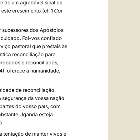
se de um agradável sinal da
este crescimento (cf. 1
Cor
er sucessores dos Apóstolos
 cuidado. Foi-vos confiado
viço pastoral que prestais às
êntica reconciliação para
erdoados e reconciliados,
14), oferece à humanidade,
idade de reconciliação.
da segurança da vossa nação
s partes do vosso país, com
 obstante Uganda esteja
a
a tentação de manter vivos e