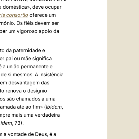
eja doméstica», deve ocupar
ris consortio
oferece um
imónio. Os fiéis devem ser
eber um vigoroso apoio da
to da paternidade e
Ser pai ou mãe significa
é a união permanente e
de si mesmos. A insistência
o, em desvantagem das
sto renova o desígnio
tãos são chamados a uma
e amada até ao fim» (
Ibidem
,
empre mais uma verdadeira
bidem
, 73).
m a vontade de Deus, é a