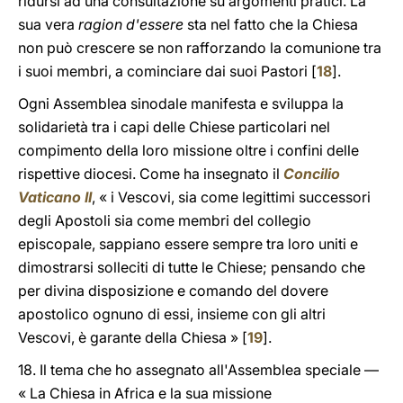
ridursi ad una consultazione su argomenti pratici. La
sua vera
ragion d'essere
sta nel fatto che la Chiesa
non può crescere se non rafforzando la comunione tra
i suoi membri, a cominciare dai suoi Pastori [
18
].
Ogni Assemblea sinodale manifesta e sviluppa la
solidarietà tra i capi delle Chiese particolari nel
compimento della loro missione oltre i confini delle
rispettive diocesi. Come ha insegnato il
Concilio
Vaticano II
, « i Vescovi, sia come legittimi successori
degli Apostoli sia come membri del collegio
episcopale, sappiano essere sempre tra loro uniti e
dimostrarsi solleciti di tutte le Chiese; pensando che
per divina disposizione e comando del dovere
apostolico ognuno di essi, insieme con gli altri
Vescovi, è garante della Chiesa » [
19
].
18. Il tema che ho assegnato all'Assemblea speciale —
« La Chiesa in Africa e la sua missione