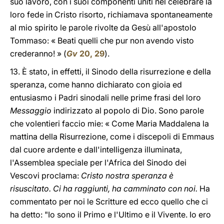
suo lavoro, con i suoi componenti uniti nel celebrare la
loro fede in Cristo risorto, richiamava spontaneamente
al mio spirito le parole rivolte da Gesù all'apostolo
Tommaso: « Beati quelli che pur non avendo visto
crederanno! » (
Gv
20, 29
).
13. È stato, in effetti, il Sinodo della risurrezione e della
speranza, come hanno dichiarato con gioia ed
entusiasmo i Padri sinodali nelle prime frasi del loro
Messaggio
indirizzato al popolo di Dio. Sono parole
che volentieri faccio mie: « Come Maria Maddalena la
mattina della Risurrezione, come i discepoli di Emmaus
dal cuore ardente e dall'intelligenza illuminata,
l'Assemblea speciale per l'Africa del Sinodo dei
Vescovi proclama:
Cristo nostra speranza è
risuscitato. Ci ha raggiunti, ha camminato con noi.
Ha
commentato per noi le Scritture ed ecco quello che ci
ha detto: "Io sono il Primo e l'Ultimo e il Vivente. Io ero