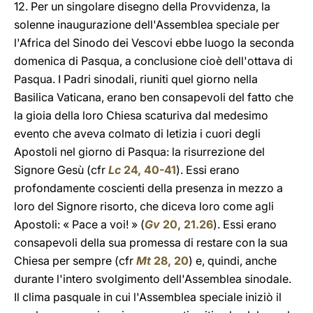
12. Per un singolare disegno della Provvidenza, la
solenne inaugurazione dell'Assemblea speciale per
l'Africa del Sinodo dei Vescovi ebbe luogo la seconda
domenica di Pasqua, a conclusione cioè dell'ottava di
Pasqua. I Padri sinodali, riuniti quel giorno nella
Basilica Vaticana, erano ben consapevoli del fatto che
la gioia della loro Chiesa scaturiva dal medesimo
evento che aveva colmato di letizia i cuori degli
Apostoli nel giorno di Pasqua: la risurrezione del
Signore Gesù (cfr
Lc
24, 40-41
). Essi erano
profondamente coscienti della presenza in mezzo a
loro del Signore risorto, che diceva loro come agli
Apostoli: « Pace a voi! » (
Gv
20, 21.26
). Essi erano
consapevoli della sua promessa di restare con la sua
Chiesa per sempre (cfr
Mt
28, 20
) e, quindi, anche
durante l'intero svolgimento dell'Assemblea sinodale.
Il clima pasquale in cui l'Assemblea speciale iniziò il