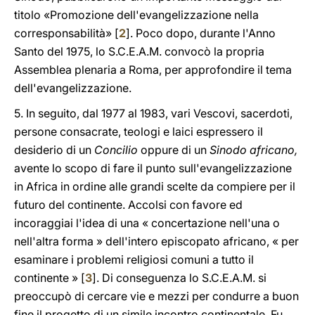
titolo «Promozione dell'evangelizzazione nella
corresponsabilità» [
2
]. Poco dopo, durante l'Anno
Santo del 1975, lo S.C.E.A.M. convocò la propria
Assemblea plenaria a Roma, per approfondire il tema
dell'evangelizzazione.
5. In seguito, dal 1977 al 1983, vari Vescovi, sacerdoti,
persone consacrate, teologi e laici espressero il
desiderio di un
Concilio
oppure di un
Sinodo africano,
avente lo scopo di fare il punto sull'evangelizzazione
in Africa in ordine alle grandi scelte da compiere per il
futuro del continente. Accolsi con favore ed
incoraggiai l'idea di una « concertazione nell'una o
nell'altra forma » dell'intero episcopato africano, « per
esaminare i problemi religiosi comuni a tutto il
continente » [
3
]. Di conseguenza lo S.C.E.A.M. si
preoccupò di cercare vie e mezzi per condurre a buon
fine il progetto di un simile incontro continentale. Fu