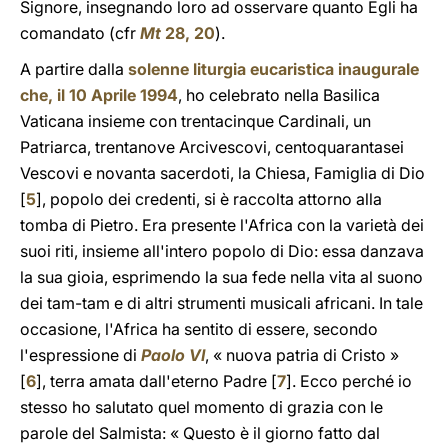
Signore, insegnando loro ad osservare quanto Egli ha
comandato (cfr
Mt
28, 20
).
A partire dalla
solenne liturgia eucaristica inaugurale
che, il 10 Aprile 1994
, ho celebrato nella Basilica
Vaticana insieme con trentacinque Cardinali, un
Patriarca, trentanove Arcivescovi, centoquarantasei
Vescovi e novanta sacerdoti, la Chiesa, Famiglia di Dio
[
5
], popolo dei credenti, si è raccolta attorno alla
tomba di Pietro. Era presente l'Africa con la varietà dei
suoi riti, insieme all'intero popolo di Dio: essa danzava
la sua gioia, esprimendo la sua fede nella vita al suono
dei tam-tam e di altri strumenti musicali africani. In tale
occasione, l'Africa ha sentito di essere, secondo
l'espressione di
Paolo VI
, « nuova patria di Cristo »
[
6
], terra amata dall'eterno Padre [
7
]. Ecco perché io
stesso ho salutato quel momento di grazia con le
parole del Salmista: « Questo è il giorno fatto dal