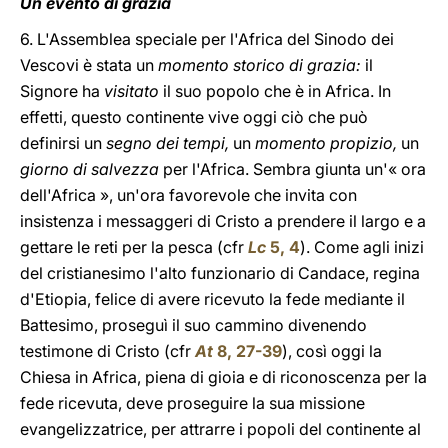
Un evento di grazia
6. L'Assemblea speciale per l'Africa del Sinodo dei
Vescovi è stata un
momento storico di grazia:
il
Signore ha
visitato
il suo popolo che è in Africa. In
effetti, questo continente vive oggi ciò che può
definirsi un
segno dei tempi,
un
momento propizio,
un
giorno di salvezza
per l'Africa. Sembra giunta un'« ora
dell'Africa », un'ora favorevole che invita con
insistenza i messaggeri di Cristo a prendere il largo e a
gettare le reti per la pesca (cfr
Lc
5, 4
). Come agli inizi
del cristianesimo l'alto funzionario di Candace, regina
d'Etiopia, felice di avere ricevuto la fede mediante il
Battesimo, proseguì il suo cammino divenendo
testimone di Cristo (cfr
At
8, 27-39
), così oggi la
Chiesa in Africa, piena di gioia e di riconoscenza per la
fede ricevuta, deve proseguire la sua missione
evangelizzatrice, per attrarre i popoli del continente al