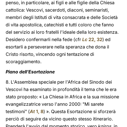
penso, in particolare, ai figli e alle figlie della Chiesa
cattolica: Vescovi, sacerdoti, diaconi, seminaristi,
membri degli Istituti di vita consacrata e delle Società
di vita apostolica, catechisti e tutti coloro che fanno
del servizio ai loro fratelli l'ideale della loro esistenza.
Desidero confermarli nella fede (cfr
Lc
22, 32
) ed
esortarli a perseverare nella speranza che dona il
Cristo risorto, vincendo ogni tentazione di
scoraggiamento.
Piano dell'Esortazione
8. L'Assemblea speciale per l'Africa del Sinodo dei
Vescovi ha esaminato in profondità il tema che le era
stato proposto: « La Chiesa in Africa e la sua missione
evangelizzatrice verso l'anno 2000: "Mi sarete
testimoni" (
At
1, 8
) ». Questa Esortazione si sforzerà
perciò di seguire da vicino questo stesso itinerario.
Prenderà l'avvio dal momento storico, vero
kairos,
in