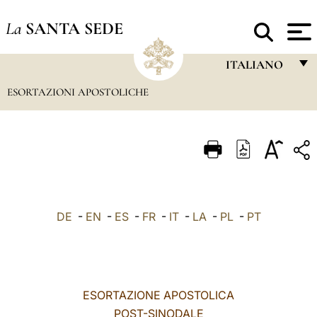
La
SANTA SEDE
ITALIANO
ESORTAZIONI APOSTOLICHE
FRANÇAIS
ENGLISH
ITALIANO
PORTUGUÊS
ESPAÑOL
DE
-
EN
-
ES
-
FR
-
IT
-
LA
-
PL
-
PT
DEUTSCH
POLSKI
العربيّة
ESORTAZIONE APOSTOLICA
POST-SINODALE
中文