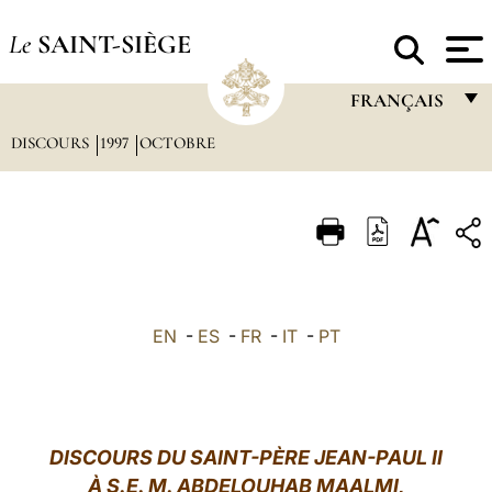
Le
SAINT-SIÈGE
FRANÇAIS
DISCOURS
1997
OCTOBRE
FRANÇAIS
ENGLISH
ITALIANO
PORTUGUÊS
ESPAÑOL
EN
-
ES
-
FR
-
IT
-
PT
DEUTSCH
POLSKI
العربيّة
DISCOURS DU SAINT-PÈRE JEAN-PAUL II
À S.E. M. ABDELOUHAB MAALMI,
中文