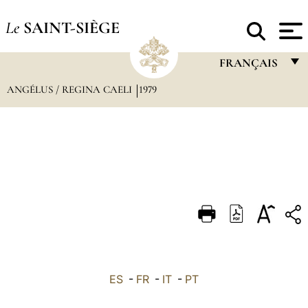
Le
SAINT-SIÈGE
FRANÇAIS
ANGÉLUS / REGINA CAELI
1979
FRANÇAIS
ENGLISH
ITALIANO
PORTUGUÊS
ESPAÑOL
DEUTSCH
POLSKI
العربيّة
ES
-
FR
-
IT
-
PT
中文