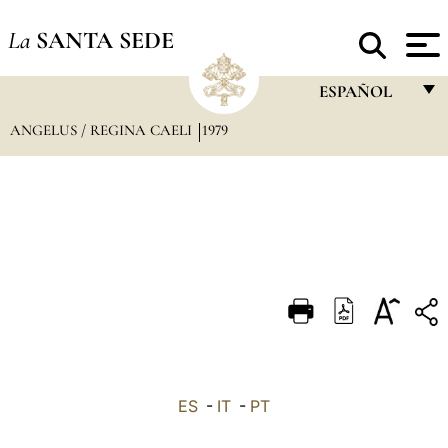
La
SANTA SEDE
ESPAÑOL
ANGELUS / REGINA CAELI
1979
FRANÇAIS
ENGLISH
ITALIANO
PORTUGUÊS
ESPAÑOL
DEUTSCH
POLSKI
العربيّة
ES
-
IT
-
PT
中文