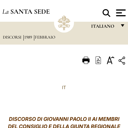
La
SANTA SEDE
ITALIANO
DISCORSI
1989
FEBBRAIO
FRANÇAIS
ENGLISH
ITALIANO
PORTUGUÊS
ESPAÑOL
IT
DEUTSCH
POLSKI
العربيّة
DISCORSO DI GIOVANNI PAOLO II AI MEMBRI
DEL CONSIGLIO E DELLA GIUNTA REGIONALE
中文