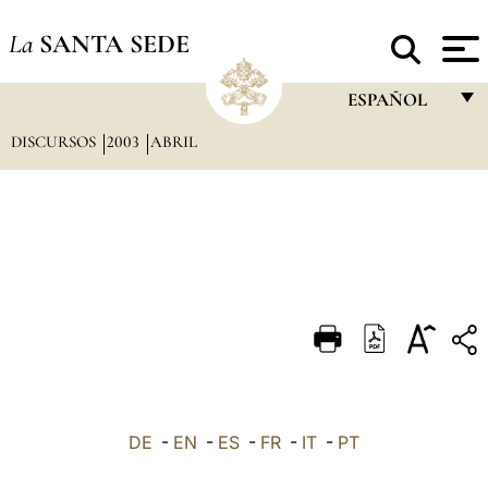
La
SANTA SEDE
ESPAÑOL
DISCURSOS
2003
ABRIL
FRANÇAIS
ENGLISH
ITALIANO
PORTUGUÊS
ESPAÑOL
DEUTSCH
POLSKI
العربيّة
DE
-
EN
-
ES
-
FR
-
IT
-
PT
中文