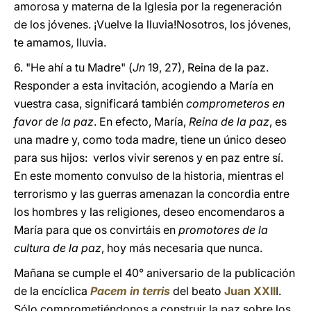
amorosa y materna de la Iglesia por la regeneración
de los jóvenes. ¡Vuelve la lluvia!Nosotros, los jóvenes,
te amamos, lluvia.
6. "He ahí a tu Madre" (
Jn
19, 27), Reina de la paz.
Responder a esta invitación, acogiendo a María en
vuestra casa, significará también
comprometeros en
favor de la paz
. En efecto, María,
Reina de la paz
, es
una madre y, como toda madre, tiene un único deseo
para sus hijos: verlos vivir serenos y en paz entre sí.
En este momento convulso de la historia, mientras el
terrorismo y las guerras amenazan la concordia entre
los hombres y las religiones, deseo encomendaros a
María para que os convirtáis en
promotores de la
cultura de la paz
, hoy más necesaria que nunca.
Mañana se cumple el 40° aniversario de la publicación
de la encíclica
Pacem in terris
del beato
Juan XXII
I.
Sólo comprometiéndonos a construir la paz sobre los