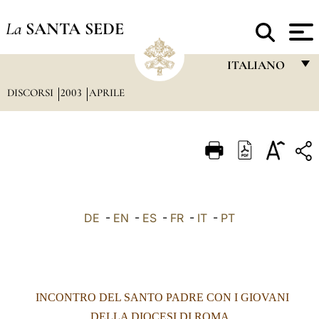
La
SANTA SEDE
ITALIANO
DISCORSI
2003
APRILE
FRANÇAIS
ENGLISH
ITALIANO
PORTUGUÊS
ESPAÑOL
DE
-
EN
-
ES
-
FR
-
IT
-
PT
DEUTSCH
POLSKI
العربيّة
INCONTRO DEL SANTO PADRE CON I GIOVANI
中文
DELLA DIOCESI DI ROMA