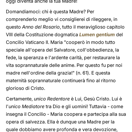
oggi diventa anche la tua Madre!
Domandiamoci: chi è questa Madre? Per
comprenderlo meglio vi consiglierei di rileggere, in
questo
Anno del Rosario
, tutto il meraviglioso capitolo
VIII della Costituzione dogmatica
Lumen gentium
del
Concilio Vaticano II. Maria "cooperò in modo tutto
speciale all'opera del Salvatore, coll'obbedienza, la
fede, la speranza e l'ardente carità, per restaurare la
vita soprannaturale delle anime. Per questo fu per noi
madre nell'ordine della grazia!" (n. 61). E questa
maternità soprannaturale continuerà fino al ritorno
glorioso di Cristo.
Certamente,
unico Redentore
è Lui, Gesù Cristo. Lui è
l'
unico Mediatore
tra Dio e gli uomini! Tuttavia - come
insegna il Concilio - Maria coopera e partecipa alla sua
opera di salvezza. Ella è dunque una Madre per la
quale dobbiamo avere profonda e vera devozione,