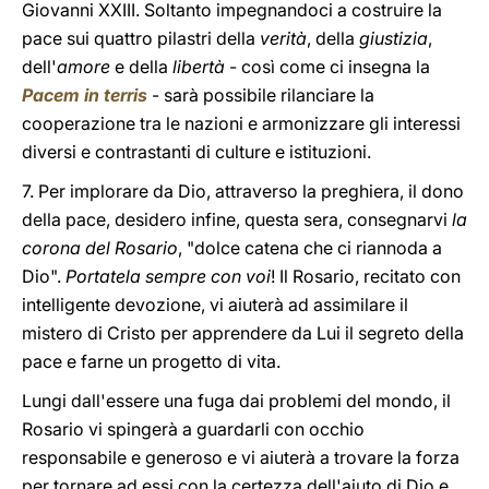
Giovanni XXIII. Soltanto impegnandoci a costruire la
pace sui quattro pilastri della
verità
, della
giustizia
,
dell'
amore
e della
libertà
- così come ci insegna la
Pacem in terris
- sarà possibile rilanciare la
cooperazione tra le nazioni e armonizzare gli interessi
diversi e contrastanti di culture e istituzioni.
7. Per implorare da Dio, attraverso la preghiera, il dono
della pace, desidero infine, questa sera, consegnarvi
la
corona del Rosario
, "dolce catena che ci riannoda a
Dio".
Portatela sempre con voi
! Il Rosario, recitato con
intelligente devozione, vi aiuterà ad assimilare il
mistero di Cristo per apprendere da Lui il segreto della
pace e farne un progetto di vita.
Lungi dall'essere una fuga dai problemi del mondo, il
Rosario vi spingerà a guardarli con occhio
responsabile e generoso e vi aiuterà a trovare la forza
per tornare ad essi con la certezza dell'aiuto di Dio e