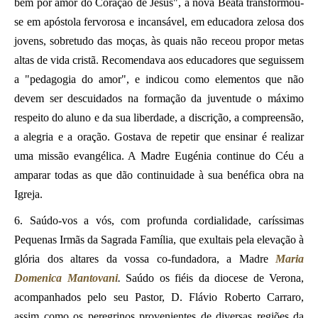
bem por amor do Coração de Jesus", a nova Beata transformou-
se em apóstola fervorosa e incansável, em educadora zelosa dos
jovens, sobretudo das moças, às quais não receou propor metas
altas de vida cristã. Recomendava aos educadores que seguissem
a "pedagogia do amor", e indicou como elementos que não
devem ser descuidados na formação da juventude o máximo
respeito do aluno e da sua liberdade, a discrição, a compreensão,
a alegria e a oração. Gostava de repetir que ensinar é realizar
uma missão evangélica. A Madre Eugénia continue do Céu a
amparar todas as que dão continuidade à sua benéfica obra na
Igreja.
6. Saúdo-vos a vós, com profunda cordialidade, caríssimas
Pequenas Irmãs da Sagrada Família, que exultais pela elevação à
glória dos altares da vossa co-fundadora, a Madre
Maria
Domenica Mantovani
.
Saúdo os fiéis da diocese de Verona,
acompanhados pelo seu Pastor, D. Flávio Roberto Carraro,
assim como os peregrinos provenientes de diversas regiões da