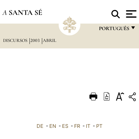
A
SANTA SÉ
PORTUGUÊS
DISCURSOS
2003
ABRIL
FRANÇAIS
ENGLISH
ITALIANO
PORTUGUÊS
ESPAÑOL
DEUTSCH
POLSKI
العربيّة
DE
-
EN
-
ES
-
FR
-
IT
-
PT
中文