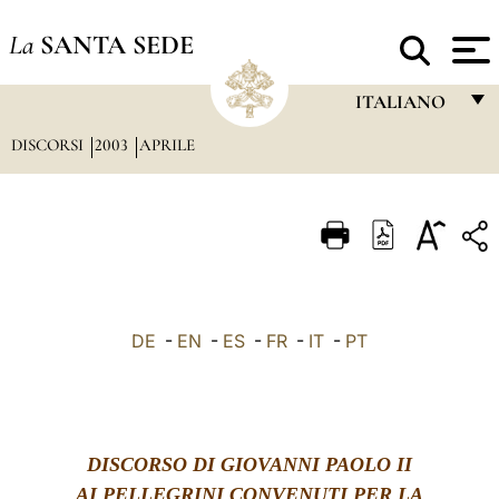
La
SANTA SEDE
ITALIANO
DISCORSI
2003
APRILE
FRANÇAIS
ENGLISH
ITALIANO
PORTUGUÊS
ESPAÑOL
DE
-
EN
-
ES
-
FR
-
IT
-
PT
DEUTSCH
POLSKI
العربيّة
DISCORSO DI GIOVANNI PAOLO II
中文
AI PELLEGRINI CONVENUTI PER LA