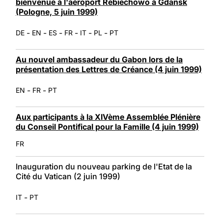
bienvenue à l'aéroport Rebiechowo à Gdansk
(Pologne, 5 juin 1999)
-
-
-
-
-
-
DE
EN
ES
FR
IT
PL
PT
Au nouvel ambassadeur du Gabon lors de la
présentation des Lettres de Créance (4 juin 1999)
-
-
EN
FR
PT
Aux participants à la XIVème Assemblée Plénière
du Conseil Pontifical pour la Famille (4 juin 1999)
FR
Inauguration du nouveau parking de l'Etat de la
Cité du Vatican (2 juin 1999)
-
IT
PT