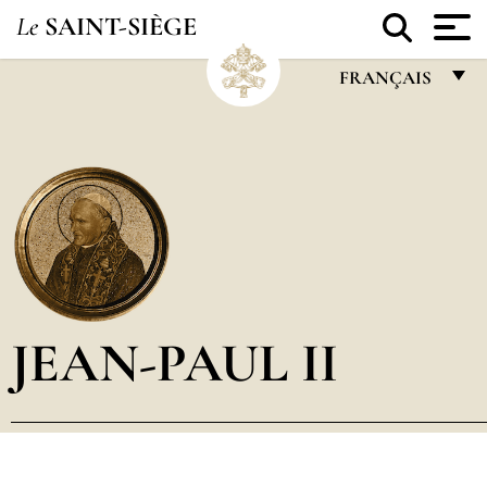
Le
SAINT-SIÈGE
FRANÇAIS
FRANÇAIS
ENGLISH
ITALIANO
PORTUGUÊS
ESPAÑOL
DEUTSCH
JEAN-PAUL II
POLSKI
العربيّة
中文