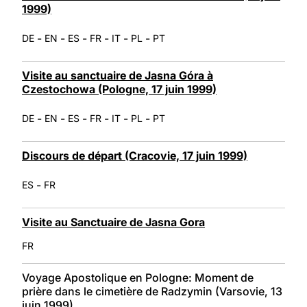
1999)
-
-
-
-
-
-
DE
EN
ES
FR
IT
PL
PT
Visite au sanctuaire de Jasna Góra à
Czestochowa (Pologne, 17 juin 1999)
-
-
-
-
-
-
DE
EN
ES
FR
IT
PL
PT
Discours de départ (Cracovie, 17 juin 1999)
-
ES
FR
Visite au Sanctuaire de Jasna Gora
FR
Voyage Apostolique en Pologne: Moment de
prière dans le cimetière de Radzymin (Varsovie, 13
juin 1999)