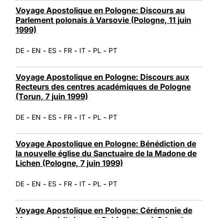
Voyage Apostolique en Pologne: Discours au
Parlement polonais à Varsovie (Pologne, 11 juin
1999)
-
-
-
-
-
-
DE
EN
ES
FR
IT
PL
PT
Voyage Apostolique en Pologne: Discours aux
Recteurs des centres académiques de Pologne
(Torun, 7 juin 1999)
-
-
-
-
-
-
DE
EN
ES
FR
IT
PL
PT
Voyage Apostolique en Pologne: Bénédiction de
la nouvelle église du Sanctuaire de la Madone de
Lichen (Pologne, 7 juin 1999)
-
-
-
-
-
-
DE
EN
ES
FR
IT
PL
PT
Voyage Apostolique en Pologne: Cérémonie de