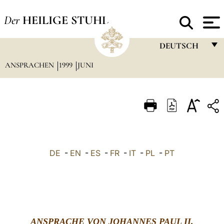
Der
HEILIGE STUHL
DEUTSCH
ANSPRACHEN
1999
JUNI
FRANÇAIS
ENGLISH
ITALIANO
PORTUGUÊS
ESPAÑOL
DE
-
EN
-
ES
-
FR
-
IT
-
PL
-
PT
DEUTSCH
POLSKI
العربيّة
ANSPRACHE VON JOHANNES PAUL II.
中文