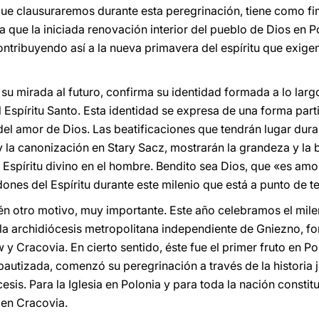
 que clausuraremos durante esta peregrinación, tiene como fi
a que la iniciada renovación interior del pueblo de Dios en 
ontribuyendo así a la nueva primavera del espíritu que exige
ge su mirada al futuro, confirma su identidad formada a lo lar
Espíritu Santo. Esta identidad se expresa de una forma partic
 del amor de Dios. Las beatificaciones que tendrán lugar dura
 la canonización en Stary Sacz, mostrarán la grandeza y la b
l Espíritu divino en el hombre. Bendito sea Dios, que «es amo
dones del Espíritu durante este milenio que está a punto de t
n otro motivo, muy importante. Este año celebramos el milena
e la archidiócesis metropolitana independiente de Gniezno, f
 Cracovia. En cierto sentido, éste fue el primer fruto en Pol
bautizada, comenzó su peregrinación a través de la historia 
sis. Para la Iglesia en Polonia y para toda la nación consti
en Cracovia.