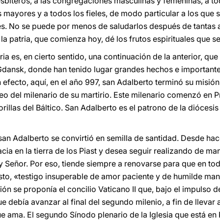
resbíteros, a las congregaciones masculinas y femeninas, a t
 mayores y a todos los fieles, de modo particular a los que s
nes. No se puede por menos de saludarlos después de tantas
 la patria, que comienza hoy, dé los frutos espirituales que s
ria es, en cierto sentido, una continuación de la anterior, qu
n Gdansk, donde han tenido lugar grandes hechos e important
n efecto, aquí, en el año 997, san Adalberto terminó su misi
leo del milenario de su martirio. Este milenario comenzó en 
rillas del Báltico. San Adalberto es el patrono de la diócesi
 san Adalberto se convirtió en semilla de santidad. Desde hace
acia en la tierra de los Piast y desea seguir realizando de ma
y Señor. Por eso, tiende siempre a renovarse para que en t
isto, «testigo insuperable de amor paciente y de humilde m
ión se proponía el concilio Vaticano II que, bajo el impulso de
ue debía avanzar al final del segundo milenio, a fin de llev
e ama. El segundo Sínodo plenario de la Iglesia que está en 