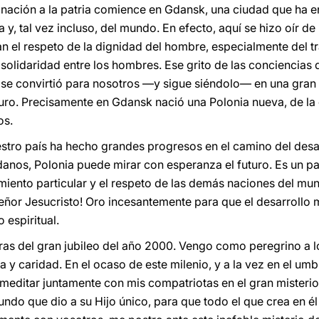
inación a la patria comience en Gdansk, una ciudad que ha e
a y, tal vez incluso, del mundo. En efecto, aquí se hizo oír d
n el respeto de la dignidad del hombre, especialmente del t
y solidaridad entre los hombres. Ese grito de las conciencia
 se convirtió para nosotros —y sigue siéndolo— en una gran t
turo. Precisamente en Gdansk nació una Polonia nueva, de l
os.
stro país ha hecho grandes progresos en el camino del desa
anos, Polonia puede mirar con esperanza el futuro. Es un p
miento particular y el respeto de las demás naciones del mun
eñor Jesucristo! Oro incesantemente para que el desarrollo m
espiritual.
as del gran jubileo del año 2000. Vengo como peregrino a los
 y caridad. En el ocaso de este milenio, y a la vez en el um
o meditar juntamente con mis compatriotas en el gran misteri
undo que dio a su Hijo único, para que todo el que crea en é