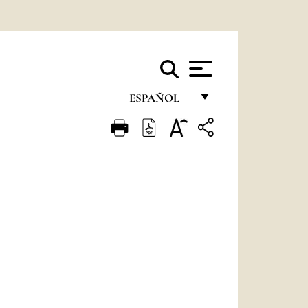
ESPAÑOL
FRANÇAIS
ENGLISH
ITALIANO
PORTUGUÊS
ESPAÑOL
DEUTSCH
POLSKI