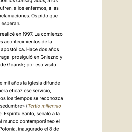
odos los consagrados, a los
ufren, a los enfermos, a las
 aclamaciones. Os pido que
e esperan.
e realicé en 1997. La comienzo
es acontecimientos de la
ón apostólica. Hace dos años
Praga, prosiguió en Gniezno y
s de Gdansk; por eso visito
 mil años la Iglesia difunde
nera eficaz ese servicio,
odos los tiempos se reconozca
ansedumbre» (
Tertio millennio
l Espíritu Santo, señaló a la
ar al mundo contemporáneo el
Polonia, inaugurado el 8 de