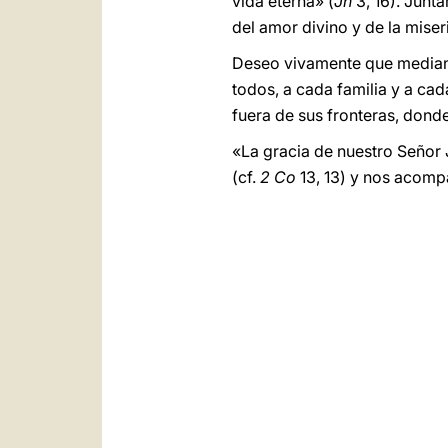
vida eterna» (
Jn
3, 16). Junt
del amor divino y de la miser
Deseo vivamente que mediante
todos, a cada familia y a cad
fuera de sus fronteras, dond
«La gracia de nuestro Señor 
(cf.
2 Co
13, 13) y nos acompa