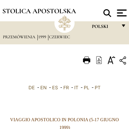
STOLICA APOSTOLSKA
POLSKI
PRZEMÓWIENIA
1999
CZERWIEC
FRANÇAIS
ENGLISH
ITALIANO
PORTUGUÊS
ESPAÑOL
DE
-
EN
-
ES
-
FR
-
IT
-
PL
-
PT
DEUTSCH
POLSKI
العربيّة
VIAGGIO APOSTOLICO IN POLONIA (5-17 GIUGNO
中文
1999)