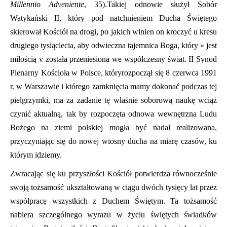
Millennio Adveniente
, 35).Takiej odnowie służył Sobór
Watykański II, który pod natchnieniem Ducha Świętego
skierował Kościół na drogi, po jakich winien on kroczyć u kresu
drugiego tysiąclecia, aby odwieczna tajemnica Boga, który « jest
miłością v została przeniesiona we współczesny świat. II Synod
Plenarny Kościoła w Polsce, któryrozpoczął się 8 czerwca 1991
r. w Warszawie i którego zamknięcia mamy dokonać podczas tej
pielgrzymki, ma za zadanie tę właśnie soborową naukę wciąż
czynić aktualną, tak by rozpoczęta odnowa wewnętrzna Ludu
Bożego na ziemi polskiej mogła być nadal realizowana,
przyczyniając się do nowej wiosny ducha na miarę czasów, ku
którym idziemy.
Zwracając się ku przyszłości Kościół potwierdza równocześnie
swoją tożsamość ukształtowaną w ciągu dwóch tysięcy lat przez
współpracę wszystkich z Duchem Świętym. Ta tożsamość
nabiera szczególnego wyrazu w życiu świętych świadków