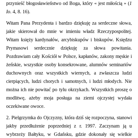
przynieść błogosławieństwo od Boga, który « jest miłością
» (
1
Io
. 4, 8. 16).
Witam Pana Prezydenta i bardzo dziękuję za serdeczne słowa,
jakie skierował do mnie w imieniu władz Rzeczypospolitej.
Witam księży kardynałów, arcybiskupów i biskupów. Księdzu
Prymasowi serdecznie dziękuję za słowa powitania.
Pozdrawiam cały Kościół w Polsce, kapłanów, zakony męskie i
żeńskie, wszystkie osoby konsekrowane, alumnów seminariów
duchownych oraz wszystkich wiernych, a zwłaszcza ludzi
cierpiących, ludzi chorych i samotnych, i ludzi młodych. Nie
można ich nie powitać po tylu okrzykach. Wszystkich proszę o
modlitwę, ażeby moja posługa na ziemi ojczystej wydała
oczekiwane owoce.
2. Pielgrzymka do Ojczyzny, która dziś się rozpoczyna, stanowi
jakby przedłużenie poprzedniej z r. 1997. Zaczynam ją u
wybrzeży Bałtyku, w Gdańsku, gdzie dokonały się wielkie