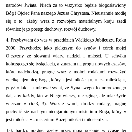
narodów świata. Niech za to wszystko będzie błogosławiony
Bóg i Ojciec Pana naszego Jezusa Chrystusa. Nieustannie modlę
się o to, ażeby wraz z rozwojem materialnym kraju szedł
również jego postęp duchowy, rozwój duchowy.
4. Przybywam do was w przeddzień Wielkiego Jubileuszu Roku
2000. Przychodzę jako pielgrzym do synów i córek mojej
Ojczyzny ze słowami wiary, nadziei i miłości. U schyłku
kończącego się tysiąclecia, a zarazem na progu nowych czasów,
które nadchodzą, pragnę wraz z moimi rodakami rozważyć
wielką tajemnicę Boga, który « jest miłością », « jest miłością »,
gdyż « tak ... umiłował świat, że Syna swego Jednorodzonego
dal, aby każdy, kto w Niego wierzy, nie zginął, ale miał życie
wieczne » (
Io
.3, 3). Wraz z wami, drodzy rodacy, pragnę
pochylić się nad tym nieogarnionym misterium Boga, który «
jest miłością » - misterium Bożej miłości i miłosierdzia.
Tak bardzo pragnę, ażeby przez moją posługę w czasie tej