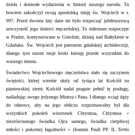
dzieła i doniosłe wydarzenia w historii naszego narodu. Tu
bowiem zakończył swoją apostolską misję św. Wojciech w r.
997. Przed dwoma laty dane mi było rozpocząć jubileuszową
uroczystość jego śmierci męczeńskiej. To milenium rozpoczęte
w Pradze, kontynuowane w Gnieźnie, dzisiaj nad Bałtykiem w
Gdańsku. Św. Wojciech jest patronem gdańskiej archidiecezji,
dlatego tym razem moje kroki kieruję przede wszystkim do
waszego miasta.
Świadectwo Wojciechowego męczeństwa stało się zaczynem
świętości, której wiernie służy od tysiąca lat Kościół na
piastowskiej ziemi. Kościół nadal pragnie pełnić tę posługę,
naśladując swego jedynego Mistrza i Pana. I dlatego wciąż dąży
do odnowy, aby na jego obliczu rozpoznawalny był dla
wszystkich pokoleń wizerunek Chrystusa, Chrystusa «
niezrównanego świadka Ojca samego, świadka cierpliwej
miłości i pokornej łagodności » (Ioannis Pauli PP. II,
Tertio