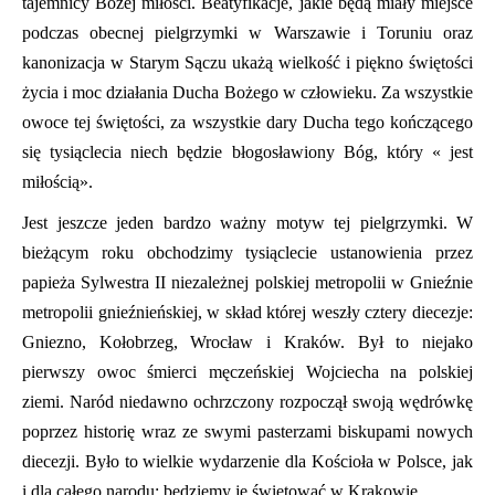
tajemnicy Bożej miłości. Beatyfikacje, jakie będą miały miejsce
podczas obecnej pielgrzymki w Warszawie i Toruniu oraz
kanonizacja w Starym Sączu ukażą wielkość i piękno świętości
życia i moc działania Ducha Bożego w człowieku. Za wszystkie
owoce tej świętości, za wszystkie dary Ducha tego kończącego
się tysiąclecia niech będzie błogosławiony Bóg, który « jest
miłością».
Jest jeszcze jeden bardzo ważny motyw tej pielgrzymki. W
bieżącym roku obchodzimy tysiąclecie ustanowienia przez
papieża Sylwestra II niezależnej polskiej metropolii w Gnieźnie
metropolii gnieźnieńskiej, w skład której weszły cztery diecezje:
Gniezno, Kołobrzeg, Wrocław i Kraków. Był to niejako
pierwszy owoc śmierci męczeńskiej Wojciecha na polskiej
ziemi. Naród niedawno ochrzczony rozpoczął swoją wędrówkę
poprzez historię wraz ze swymi pasterzami biskupami nowych
diecezji. Było to wielkie wydarzenie dla Kościoła w Polsce, jak
i dla całego narodu; będziemy je świętować w Krakowie.