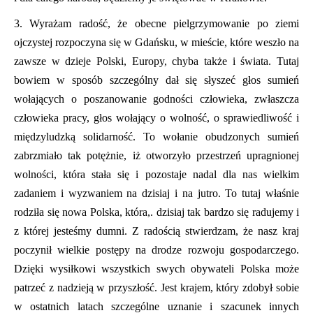
3. Wyrażam radość, że obecne pielgrzymowanie po ziemi
ojczystej rozpoczyna się w Gdańsku, w mieście, które weszło na
zawsze w dzieje Polski, Europy, chyba także i świata. Tutaj
bowiem w sposób szczególny dał się słyszeć głos sumień
wołających o poszanowanie godności człowieka, zwłaszcza
człowieka pracy, głos wołający o wolność, o sprawiedliwość i
międzyludzką solidarność. To wołanie obudzonych sumień
zabrzmiało tak potężnie, iż otworzyło przestrzeń upragnionej
wolności, która stała się i pozostaje nadal dla nas wielkim
zadaniem i wyzwaniem na dzisiaj i na jutro. To tutaj właśnie
rodziła się nowa Polska, która,. dzisiaj tak bardzo się radujemy i
z której jesteśmy dumni. Z radością stwierdzam, że nasz kraj
poczynił wielkie postępy na drodze rozwoju gospodarczego.
Dzięki wysiłkowi wszystkich swych obywateli Polska może
patrzeć z nadzieją w przyszłość. Jest krajem, który zdobył sobie
w ostatnich latach szczególne uznanie i szacunek innych