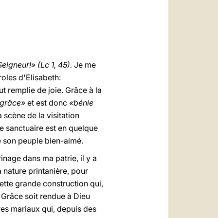
العربيّة
中文
LATINE
Seigneur!» (Lc 1, 45).
Je me
oles d'Elisabeth:
t remplie de joie. Grâce à la
 grâce»
et est donc
«bénie
 scène de la visitation
ue sanctuaire est en quelque
de son peuple bien-aimé.
inage dans ma patrie, il y a
 nature printanière, pour
ette grande construction qui,
. Grâce soit rendue à Dieu
res mariaux qui, depuis des