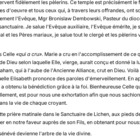
rvent fidèlement les pèlerins. Ce temple est précisément le fru
s d'oeuvre et tous ceux qui, à travers leurs offrandes, ont s
alement l'Evêque, Mgr Bronislaw Dembowski, Pasteur du dioc
 sanctuaire. Je salue l'Evêque auxiliaire, l'Evêque émérite, je 
al et les Pères mariaux, je salue tout le clergé et les pèlerin
s Celle
«qui a cru».
Marie a cru en l'accomplissement de ce qui
 de Dieu selon laquelle Elle, vierge, aurait conçu et donné la lu
aham, qui à l'aube de l'Ancienne Alliance, crut en Dieu. Voilà
quelle Elisabeth prononce des paroles d'émerveillement. En a
le a obtenu la bénédiction grâce à la foi. Bienheureuse Celle q
llement, est pour nous une exhortation afin que nous sachion
ns la vie de chaque croyant.
te prière matinale dans le Sanctuaire de Lichen, aux pieds 
er en notre faveur auprès de son Fils, en obtenant pour nous
sénévé devienne l'arbre de la vie divine.