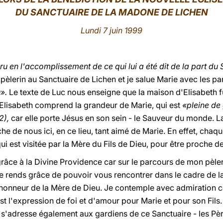
DU SANCTUAIRE DE LA MADONE DE LICHEN
Lundi 7 juin 1999
ru en l'accomplissement de ce qui lui a été dit de la part du 
lerin au Sanctuaire de Lichen et je salue Marie avec les par
u».
Le texte de Luc nous enseigne que la maison d'Elisabeth fu
Elisabeth comprend la grandeur de Marie, qui est
«pleine de
42),
car elle porte Jésus en son sein - le Sauveur du monde. La
he de nous ici, en ce lieu, tant aimé de Marie. En effet, chaq
qui est visitée par la Mère du Fils de Dieu, pour être proche 
 grâce à la Divine Providence car sur le parcours de mon pèler
e rends grâce de pouvoir vous rencontrer dans le cadre de la
'honneur de la Mère de Dieu. Je contemple avec admiration c
est l'expression de foi et d'amour pour Marie et pour son Fils
 s'adresse également aux gardiens de ce Sanctuaire - les Pè