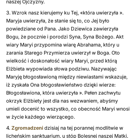
naszej Ojczyzny.
3. Wzrok nasz kierujemy ku Tej, «która uwierzyła ».
Maryja uwierzyła, że stanie się to, co Jej było
powiedziane od Pana. Jako Dziewica zawierzyła
Bogu, że pocznie i porodzi Syna, Syna Bożego. Akt
wiary Maryi przypomina wiarę Abrahama, który u
zarania Starego Przymierza uwierzył w Boga. Oto
wielkość i doskonałość wiary Maryi, przed którą
Elżbieta wypowiada słowa podziwu. Nazywając
Maryję błogosławioną między niewiastami wskazuje,
iż zyskała Ona błogosławieństwo dzięki wierze:
Błogosławiona, która uwierzyła ». Pełen zachwytu
okrzyk Elżbiety jest dla nas wezwaniem, abyśmy
umieli docenić to wszystko, co obecność Maryi wnosi
w życie każdego wierzącego.
4.
Zgromadzeni
dzisiaj na tej porannej modlitwie w
licheńskim sanktuarium, u stóp Bolesnej naszej Matki,