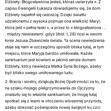
Elżbiety: Błogosławiona jesteś, któraś uwierzyła ». Z
zapisu Ewangelii Łukasza dowiadujemy się, że dom
Elżbiety napełnił się radością. Dzięki światłu
udzielonemu z wysoka pojmuje ona wielkość Maryi,
która jest « pełna łaski », a przez to « błogosławiona . .
. między niewiastami gdyż (
Ibid
. 1, 28) nosi w swoim
łonie Jezusa Zbawiciela świata. Ta scena nawiedzenia
staje się nam w szczególny sposób bliska tutaj, w tym
miejscu, które Maryja bardzo umiłowała. Każde
sanktuarium jest bowiem w jakimś sensie domem
Elżbiety, który nawiedza Matka Syna Bożego, ażeby
być blisko swego umiłowanego ludu.
2. Bracia i siostry, dziękuję Bożej Opatrzności za to, że
na szlaku mojego pielgrzymowania do Ojczyzny
znalazło się to właśnie sanktuarium, że mogę tutaj
spotkać się z wami w otoczeniu wiosennej przyrody,
ażeby dokonać poświęcenia nowej świątyni ku czci