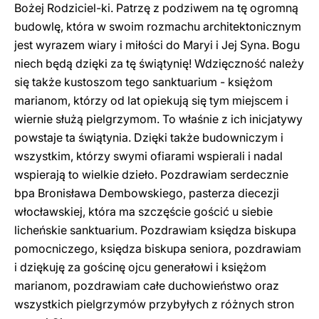
Bożej Rodziciel-ki. Patrzę z podziwem na tę ogromną
budowlę, która w swoim rozmachu architektonicznym
jest wyrazem wiary i miłości do Maryi i Jej Syna. Bogu
niech będą dzięki za tę świątynię! Wdzięczność należy
się także kustoszom tego sanktuarium - księżom
marianom, którzy od lat opiekują się tym miejscem i
wiernie służą pielgrzymom. To właśnie z ich inicjatywy
powstaje ta świątynia. Dzięki także budowniczym i
wszystkim, którzy swymi ofiarami wspierali i nadal
wspierają to wielkie dzieło. Pozdrawiam serdecznie
bpa Bronisława Dembowskiego, pasterza diecezji
włocławskiej, która ma szczęście gościć u siebie
licheńskie sanktuarium. Pozdrawiam księdza biskupa
pomocniczego, księdza biskupa seniora, pozdrawiam
i dziękuję za gościnę ojcu generałowi i księżom
marianom, pozdrawiam całe duchowieństwo oraz
wszystkich pielgrzymów przybyłych z różnych stron