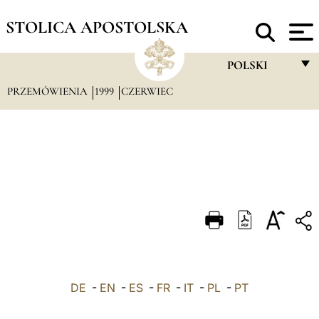
STOLICA APOSTOLSKA
POLSKI
PRZEMÓWIENIA
1999
CZERWIEC
FRANÇAIS
ENGLISH
ITALIANO
PORTUGUÊS
ESPAÑOL
DEUTSCH
POLSKI
DE
-
EN
-
ES
-
FR
-
IT
-
PL
-
العربيّة
PT
中文