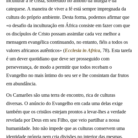
inculturar a fé cristã, sobretudo no âmbito da liturgia e da
catequese. A maneira de viver a fé está sempre impregnada da
cultura do próprio ambiente. Desta forma, podemos afirmar que
«o desafio da inculturação em África consiste em fazer com que
os discípulos de Cristo possam assimilar cada vez melhor a
mensagem evangélica continuando, no entanto, fiéis a todos os
valores africanos autênticos» (
Ecclesia in Africa
, 78). Esta tarefa
é um dever quotidiano que deve ser prosseguido com
perseverança, de modo a permitir que todos recebam o
Evangelho no mais íntimo do seu ser e lhe consintam dar frutos
em abundância.
Os Camarões são uma terra de encontro, rica de culturas
diversas. O anúncio do Evangelho em cada uma delas exige
também que os cristãos estejam prontos a levar-lhes a verdade
revelada por Deus em seu Filho, que veio partilhar a nossa
humanidade. Isto não impede que as culturas conservem uma
identidade própria nem cria divisões no interior das mesmas,