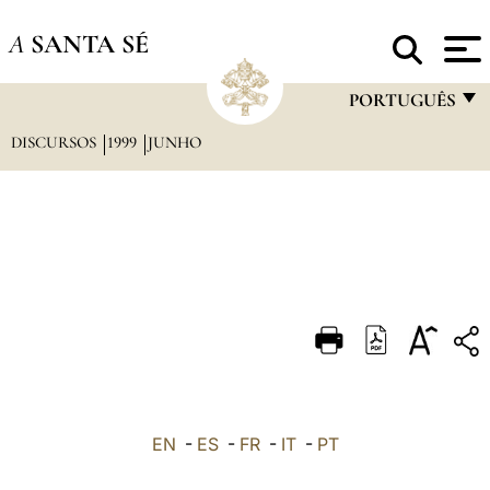
A
SANTA SÉ
PORTUGUÊS
DISCURSOS
1999
JUNHO
FRANÇAIS
ENGLISH
ITALIANO
PORTUGUÊS
ESPAÑOL
DEUTSCH
POLSKI
العربيّة
EN
-
ES
-
FR
-
IT
-
PT
中文