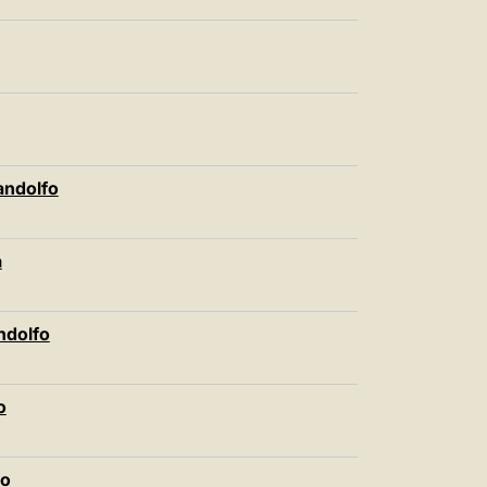
andolfo
a
ndolfo
o
fo