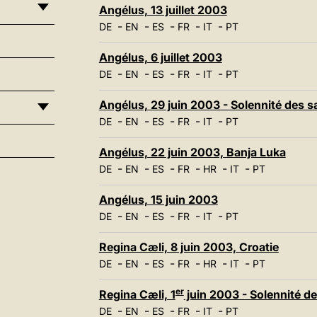
Angélus, 13 juillet 2003
-
-
-
-
-
DE
EN
ES
FR
IT
PT
Angélus, 6 juillet 2003
-
-
-
-
-
DE
EN
ES
FR
IT
PT
Angélus, 29 juin 2003 - Solennité des sa
-
-
-
-
-
DE
EN
ES
FR
IT
PT
Angélus, 22 juin 2003, Banja Luka
-
-
-
-
-
-
DE
EN
ES
FR
HR
IT
PT
Angélus, 15 juin 2003
-
-
-
-
-
DE
EN
ES
FR
IT
PT
Regina Cæli, 8 juin 2003, Croatie
-
-
-
-
-
-
DE
EN
ES
FR
HR
IT
PT
er
Regina Cæli, 1
juin 2003 - Solennité d
-
-
-
-
-
DE
EN
ES
FR
IT
PT