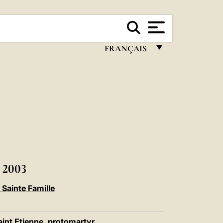
FRANÇAIS
FRANÇAIS
ENGLISH
ITALIANO
PORTUGUÊS
ESPAÑOL
DEUTSCH
2003
POLSKI
Sainte Famille
العربيّة
int Etienne, protomartyr