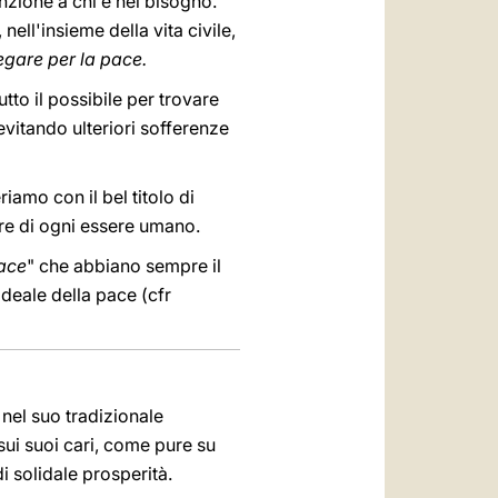
nzione a chi è nel bisogno.
 nell'insieme della vita civile,
egare per la pace.
tto il possibile per trovare
evitando ulteriori sofferenze
iamo con il bel titolo di
dre di ogni essere umano.
pace
" che abbiano sempre il
ideale della pace (cfr
 nel suo tradizionale
sui suoi cari, come pure su
i solidale prosperità.