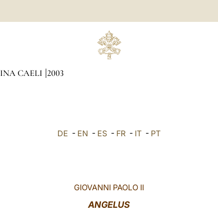
GINA CAELI
2003
DE
-
EN
-
ES
-
FR
-
IT
-
PT
GIOVANNI PAOLO II
ANGELUS