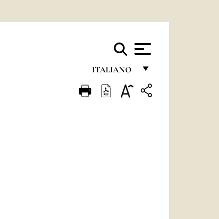
ITALIANO
FRANÇAIS
ENGLISH
ITALIANO
PORTUGUÊS
ESPAÑOL
DEUTSCH
POLSKI