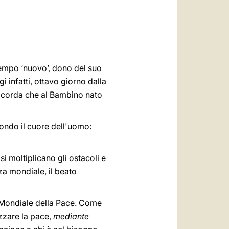
العربيّة
中文
LATINE
tempo ‘nuovo’, dono del suo
gi infatti, ottavo giorno dalla
 ricorda che al Bambino nato
ondo il cuore dell'uomo:
i moltiplicano gli ostacoli e
zza mondiale, il beato
a Mondiale della Pace. Come
izzare la pace,
mediante