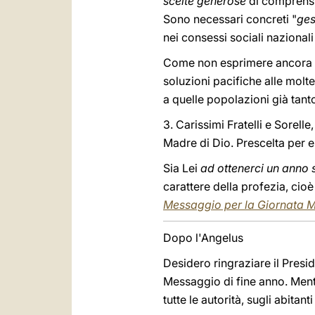
scelte generose
di comprensio
Sono necessari concreti "
ges
nei consessi sociali nazional
Come non esprimere ancora una
soluzioni pacifiche alle molte
a quelle popolazioni già tanto
3. Carissimi Fratelli e Sorell
Madre di Dio. Prescelta per 
Sia Lei
ad ottenerci un anno 
carattere della profezia, cioè
Messaggio per la Giornata M
Dopo l'Angelus
Desidero ringraziare il Presid
Messaggio di fine anno. Mentr
tutte le autorità, sugli abita