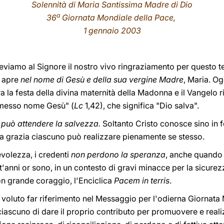
Solennità di Maria Santissima Madre di Dio
a
36
Giornata Mondiale della Pace,
1 gennaio 2003
eleviamo al Signore il nostro vivo ringraziamento per questo 
i apre
nel nome di Gesù e della sua vergine Madre
, Maria. Og
bra la festa della divina maternità della Madonna e il Vangelo
u messo nome Gesù" (
Lc
1,42), che significa "Dio salva".
 può attendere la salvezza.
Soltanto Cristo conosce sino in f
ua grazia ciascuno può realizzare pienamente se stesso.
volezza, i credenti
non perdono la speranza
, anche quando s
nt'anni or sono, in un contesto di gravi minacce per la sicure
on grande coraggio, l'Enciclica
Pacem in terris
.
o voluto far riferimento nel Messaggio per l'odierna Giornat
 ciascuno di dare il proprio contributo per promuovere e real