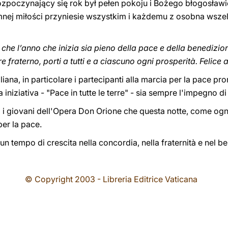
poczynający się rok był pełen pokoju i Bożego błogosławi
ej miłości przyniesie wszystkim i każdemu z osobna wsze
che l’anno che inizia sia pieno della pace e della benedizio
re fraterno, porti a tutti e a ciascuno ogni prosperità. Felice
italiana, in particolare i partecipanti alla marcia per la pace 
 iniziativa - "Pace in tutte le terre" - sia sempre l'impegno di t
o i giovani dell'Opera Don Orione che questa notte, come ogn
er la pace.
 un tempo di crescita nella concordia, nella fraternità e nel 
© Copyright 2003 - Libreria Editrice Vaticana