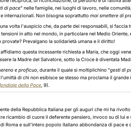
ne reciproca, di riconciliazione, di perdono e di fattiva atte
ti di pace
" nelle famiglie, nei luoghi di lavoro, nelle comunità,
i e internazionali. Non bisogna soprattutto
mai smettere di pr
 volta l'auspicio che, da parte dei responsabili, si faccia tu
 tensioni in atto nel mondo, in particolare nel Medio Oriente, 
 provate? Prevalgano la solidarietà umana e il diritto!
e, affidiamo questa incessante richiesta a Maria, che oggi vener
essere la Madre del Salvatore, sotto la Croce è diventata Ma
sereno e proficuo
, durante il quale si moltiplichino "
gesti di 
 l'umiltà di chi non esibisce se stesso ma proclama il grande 
ondiale della Pace
, 9).
ente della Repubblica Italiana per gli auguri che mi ha rivolto
e ricambio di cuore il deferente pensiero, invoco su di lui e 
nti di Roma e sull'intero popolo italiano abbondanza di pace e d