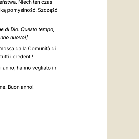
eństwa. Niech ten czas
lką pomyślność. Szczęść
ne di Dio. Questo tempo,
 anno nuovo!]
promossa dalla Comunità di
utti i credenti!
i anno, hanno vegliato in
bene. Buon anno!