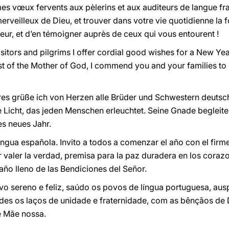
 mes vœux fervents aux pèlerins et aux auditeurs de langue fr
rveilleux de Dieu, et trouver dans votre vie quotidienne la for
eur, et d’en témoigner auprès de ceux qui vous entourent !
isitors and pilgrims I offer cordial good wishes for a New Yea
st of the Mother of God, I commend you and your families to 
es grüße ich von Herzen alle Brüder und Schwestern deutsc
e Licht, das jeden Menschen erleuchtet. Seine Gnade begleite
es neues Jahr.
engua española. Invito a todos a comenzar el año con el firm
er valer la verdad, premisa para la paz duradera en los corazo
ño lleno de las Bendiciones del Señor.
 sereno e feliz, saúdo os povos de língua portuguesa, aus
des os laços de unidade e fraternidade, com as bênçãos de 
e Mãe nossa.