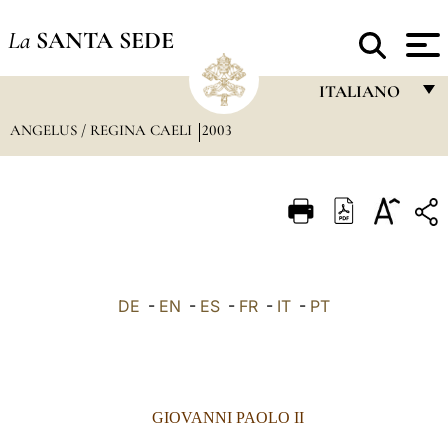
La
SANTA SEDE
ITALIANO
ANGELUS / REGINA CAELI
2003
FRANÇAIS
ENGLISH
ITALIANO
PORTUGUÊS
ESPAÑOL
DE
-
EN
-
ES
-
FR
-
IT
-
PT
DEUTSCH
POLSKI
العربيّة
GIOVANNI PAOLO II
中文