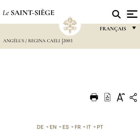
Le
SAINT-SIÈGE
FRANÇAIS
ANGÉLUS / REGINA CAELI
2003
FRANÇAIS
ENGLISH
ITALIANO
PORTUGUÊS
ESPAÑOL
DEUTSCH
POLSKI
العربيّة
DE
-
EN
-
ES
-
FR
-
IT
-
PT
中文