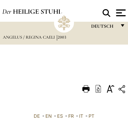
Der
HEILIGE STUHL
DEUTSCH
ANGELUS / REGINA CAELI
2003
FRANÇAIS
ENGLISH
ITALIANO
PORTUGUÊS
ESPAÑOL
DEUTSCH
POLSKI
العربيّة
DE
-
EN
-
ES
-
FR
-
IT
-
PT
中文