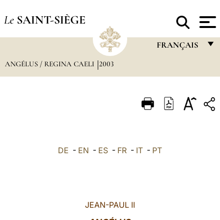
Le
SAINT-SIÈGE
FRANÇAIS
ANGÉLUS / REGINA CAELI
2003
FRANÇAIS
ENGLISH
ITALIANO
PORTUGUÊS
ESPAÑOL
DE
-
EN
-
ES
-
FR
-
IT
-
PT
DEUTSCH
POLSKI
العربيّة
JEAN-PAUL II
中文