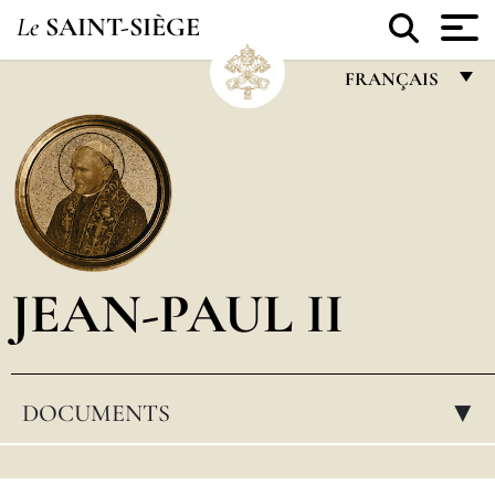
Le
SAINT-SIÈGE
FRANÇAIS
FRANÇAIS
ENGLISH
ITALIANO
PORTUGUÊS
JEAN-PAUL II
ESPAÑOL
DEUTSCH
POLSKI
DOCUMENTS
▸
العربيّة
中文