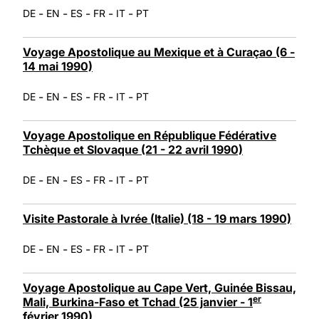
-
-
-
-
-
DE
EN
ES
FR
IT
PT
Voyage Apostolique au Mexique et à Curaçao (6 -
14 mai 1990)
-
-
-
-
-
DE
EN
ES
FR
IT
PT
Voyage Apostolique en République Fédérative
Tchèque et Slovaque (21 - 22 avril 1990)
-
-
-
-
-
DE
EN
ES
FR
IT
PT
Visite Pastorale à Ivrée (Italie) (18 - 19 mars 1990)
-
-
-
-
-
DE
EN
ES
FR
IT
PT
Voyage Apostolique au Cape Vert, Guinée Bissau,
er
Mali, Burkina-Faso et Tchad (25 janvier - 1
février 1990)