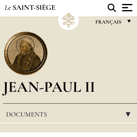
Le
SAINT-SIÈGE
FRANÇAIS
FRANÇAIS
ENGLISH
ITALIANO
PORTUGUÊS
JEAN-PAUL II
ESPAÑOL
DEUTSCH
POLSKI
DOCUMENTS
▸
العربيّة
中文