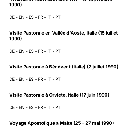
1990)
-
-
-
-
-
DE
EN
ES
FR
IT
PT
Visite Pastorale en Vallée d'Aoste, Italie (15 juillet
1990)
-
-
-
-
-
DE
EN
ES
FR
IT
PT
Visite Pastorale à Bénévent (Italie) (2 juillet 1990)
-
-
-
-
-
DE
EN
ES
FR
IT
PT
Visite Pastorale à Orvieto, Italie (17 juin 1990)
-
-
-
-
-
DE
EN
ES
FR
IT
PT
Voyage Apostolique à Malte (25 - 27 mai 1990)