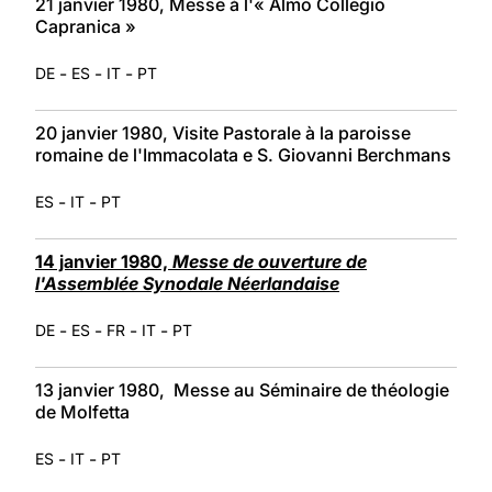
21 janvier 1980, Messe à l'« Almo Collegio
Capranica »
-
-
-
DE
ES
IT
PT
20 janvier 1980, Visite Pastorale à la paroisse
romaine de l'Immacolata e S. Giovanni Berchmans
-
-
ES
IT
PT
14 janvier 1980,
Messe de ouverture de
l'Assemblée Synodale Néerlandaise
-
-
-
-
DE
ES
FR
IT
PT
13 janvier 1980, Messe au Séminaire de théologie
de Molfetta
-
-
ES
IT
PT