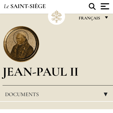
Le
SAINT-SIÈGE
FRANÇAIS
FRANÇAIS
ENGLISH
ITALIANO
PORTUGUÊS
JEAN-PAUL II
ESPAÑOL
DEUTSCH
POLSKI
DOCUMENTS
▸
العربيّة
中文