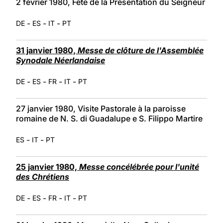
2 février 1980, Fête de la Présentation du Seigneur
-
-
-
DE
ES
IT
PT
31 janvier 1980,
Messe de clôture de l'Assemblée
Synodale Néerlandaise
-
-
-
-
DE
ES
FR
IT
PT
27 janvier 1980, Visite Pastorale à la paroisse
romaine de N. S. di Guadalupe e S. Filippo Martire
-
-
ES
IT
PT
25 janvier 1980,
Messe concélébrée pour l'unité
des Chrétiens
-
-
-
-
DE
ES
FR
IT
PT