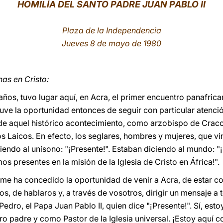
HOMILÍA DEL SANTO PADRE JUAN PABLO II
Plaza de la Independencia
Jueves 8 de mayo de 198
0
as en Cristo:
ños, tuvo lugar aquí, en Acra, el primer encuentro panafrica
uve la oportunidad entonces de seguir con particular atenció
 aquel histórico acontecimiento, como arzobispo de Cracov
s Laicos. En efecto, los seglares, hombres y mujeres, que vin
ciendo al unísono: "¡Presente!". Estaban diciendo al mundo: "
os presentes en la misión de la Iglesia de Cristo en África!".
 me ha concedido la oportunidad de venir a Acra, de estar c
os, de hablaros y, a través de vosotros, dirigir un mensaje a 
Pedro, el Papa Juan Pablo II, quien dice "¡Presente!". Sí, est
o padre y como Pastor de la Iglesia universal. ¡Estoy aquí 