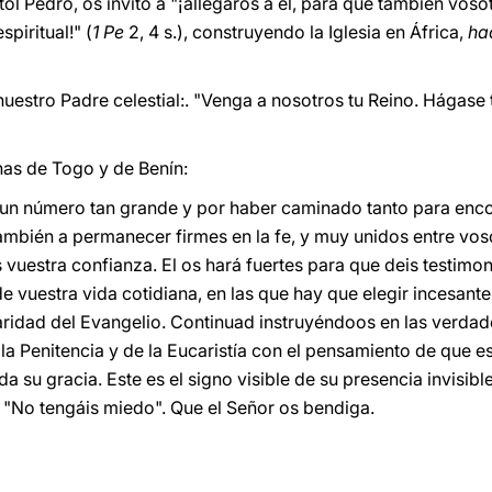
tol Pedro, os invito a "¡allegaros a él, para que también voso
piritual!" (
1 Pe
2, 4 s.), construyendo la Iglesia en África,
ha
uestro Padre celestial:. "Venga a nosotros tu Reino. Hágase tu
as de Togo y de Benín:
 un número tan grande y por haber caminado tanto para encon
también a permanecer firmes en la fe, y muy unidos entre vosot
 vuestra confianza. El os hará fuertes para que deis testimon
 de vuestra vida cotidiana, en las que hay que elegir incesant
aridad del Evangelio. Continuad instruyéndoos en las verdad
la Penitencia y de la Eucaristía con el pensamiento de que e
da su gracia. Este es el signo visible de su presencia invisi
. "No tengáis miedo". Que el Señor os bendiga.