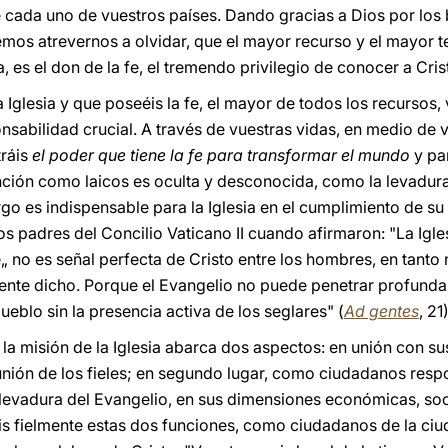
e cada uno de vuestros países. Dando gracias a Dios por los
os atrevernos a olvidar, que el mayor recurso y el mayor t
, es el don de la fe, el tremendo privilegio de conocer a Cr
a Iglesia y que poseéis la fe, el mayor de todos los recursos
nsabilidad crucial. A través de vuestras vidas, en medio de 
tráis
el poder que tiene la fe para transformar el mundo
y par
ión como laicos es oculta y desconocida, como la levadura o
go es indispensable para la Iglesia en el cumplimiento de su 
s padres del Concilio Vaticano II cuando afirmaron: "La Igl
no es señal perfecta de Cristo entre los hombres, en tanto n
ente dicho. Porque el Evangelio no puede penetrar profunda
pueblo sin la presencia activa de los seglares" (
Ad gentes
, 21)
n la misión de la Iglesia abarca dos aspectos: en unión con su
munión de los fieles; en segundo lugar, como ciudadanos resp
levadura del Evangelio, en sus dimensiones económicas, socia
áis fielmente estas dos funciones, como ciudadanos de la ciu