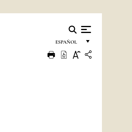
ESPAÑOL
FRANÇAIS
ENGLISH
ITALIANO
PORTUGUÊS
ESPAÑOL
DEUTSCH
POLSKI