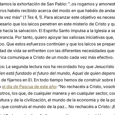
ordamos la exhortación de San Pablo: "..os rogamos y amones
tros habéis recibido acerca del modo en que habéis de anda
da vez más" (
1 Tes
4, 1). Para alcanzar este objetivo es nece
cesario que los laicos penetren en este misterio de Cristo y 
hacia la salvación. El Espíritu Santo impulsa a la Iglesia a 
ncia. Por tanto, quiero apoyar las valiosas iniciativas que, 
o. Que estos esfuerzos continúen y que los laicos se prepa
idad de vida se enfrenten con las diferentes necesidades que 
África comunique a Cristo de un modo cada vez más efectivo.
: La segunda lectura nos ha recordado hoy que Jesucristo "es
uien está fundado el futuro del mundo, Aquel de quien depen
de fijarnos en El. En todo tiempo hemos de construir sobre E
do
el día de Pascua de este año
: "No rechacéis a Cristo, voso
tros, los que, de cualquier manera y en cualquier sector, co
ltura y de la civilización, el mundo de la economía y de la po
que construís el mundo de la paz... No rechacéis a Cristo: ¡El