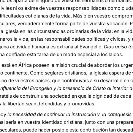
a no os aparta de ninguno de vuestros hermanos o hermanas. 
iviles ni os exime de vuestras responsabilidades como ciud
dificultades cotidianas de la vida. Más bien vuestro comprom
culares, verdaderamente forma parte de vuestra vocación. P
la Iglesia en las circunstancias ordinarias de la vida: en la vi
aros la vida, en las responsabilidades políticas y cívicas, y 
nguna actividad humana es extraña al Evangelio.
Dios quiso t
 ha confiado esta tarea de un modo especial a los laicos.
ue está en África poseen la misión crucial de abordar los urg
o continente. Como seglares cristianos, la Iglesia espera de
uno de vuestros países, que contribuyáis a su desarrollo en c
 influencia del Evangelio y la presencia de Cristo al interior
ratéis de construir una sociedad en que la dignidad de cada
a y la libertad sean defendidas y promovidas.
 hoy
la necesidad de continuar la instrucción y la catequesis 
nal sería en vuestra identidad cristiana, junto con una prepa
seculares, puede hacer posible esta contribución tan deseada