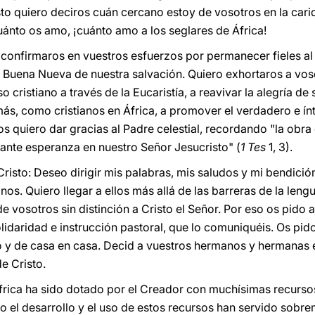
o quiero deciros cuán cercano estoy de vosotros en la carid
uánto os amo, ¡cuánto amo a los seglares de África!
confirmaros en vuestros esfuerzos por permanecer fieles al 
la Buena Nueva de nuestra salvación. Quiero exhortaros a vosot
cristiano a través de la Eucaristía, a reavivar la alegría d
más, como cristianos en África, a promover el verdadero e ín
s quiero dar gracias al Padre celestial, recordando "la obra d
rante esperanza en nuestro Señor Jesucristo" (
1 Tes
1, 3).
isto: Deseo dirigir mis palabras, mis saludos y mi bendición 
os. Quiero llegar a ellos más allá de las barreras de la lengu
de vosotros sin distinción a Cristo el Señor. Por eso os pido
olidaridad e instrucción pastoral, que lo comuniquéis. Os pid
 y de casa en casa. Decid a vuestros hermanos y hermanas e
e Cristo.
África ha sido dotado por el Creador con muchísimas recursos
el desarrollo y el uso de estos recursos han servido sobre