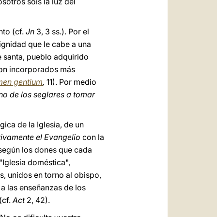
osotros sois la luz del
nto (cf.
Jn
3, 3 ss.). Por el
ignidad que le cabe a una
e santa, pueblo adquirido
 son incorporados más
men gentium
,
11). Por medio
no de los seglares a tomar
ica de la Iglesia, de un
tivamente el Evangelio
con la
, según los dones que cada
 "Iglesia doméstica",
s, unidos en torno al obispo,
 a las enseñanzas de los
(cf.
Act
2, 42).