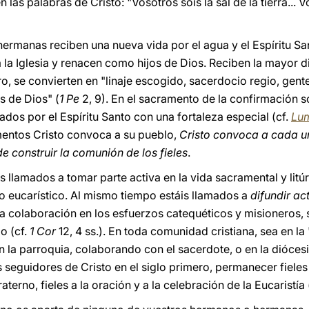
 las palabras de Cristo: "Vosotros sois la sal de la tierra... V
ermanas reciben una nueva vida por el agua y el Espíritu Sa
la Iglesia y renacen como hijos de Dios. Reciben la mayor d
, se convierten en "linaje escogido, sacerdocio regio, gent
s de Dios" (
1 Pe
2, 9). En el sacramento de la confirmación
tados por el Espíritu Santo con una fortaleza especial (cf.
Lu
entos Cristo convoca a su pueblo,
Cristo convoca a cada u
e construir la comunión de los fieles
.
llamados a tomar parte activa en la vida sacramental y litúrg
io eucarístico. Al mismo tiempo estáis llamados a
difundir ac
 la colaboración en los esfuerzos catequéticos y misioneros
o (cf.
1 Cor
12, 4 ss.). En toda comunidad cristiana, sea en la
 en la parroquia, colaborando con el sacerdote, o en la diócesi
 seguidores de Cristo en el siglo primero, permanecer fieles
raterno, fieles a la oración y a la celebración de la Eucaristía 