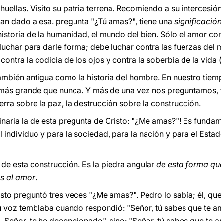
uellas. Visito su patria terrena. Recomiendo a su intercesión F
an dado a esa. pregunta "¿Tú amas?", tiene una
significación
 historia de la humanidad, el mundo del bien. Sólo el amor c
uchar para darle forma; debe luchar contra las fuerzas del m
 contra la codicia de los ojos y contra la soberbia de la vida 
también antigua como la historia del hombre. En nuestro tiem
más grande que nunca. Y más de una vez nos preguntamos, t
erra sobre la paz, la destrucción sobre la construcción.
inaria la de esta pregunta de Cristo: "¿Me amas?"! Es funda
 individuo y para la sociedad, para la nación y para el Esta
de esta construcción. Es la piedra angular
de esta forma qu
s al amor
.
risto preguntó tres veces "¿Me amas?". Pedro lo sabía; él, qu
su voz temblaba cuando respondió: "Señor, tú sabes que te a
 Señor, te he decepcionado", sino: "Señor, tú sabes que te a