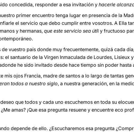
ido concedida, responder a esa invitación y
hacerle alcanza
nuestro primer encuentro tenga lugar en presencia de la Madr
iarle el servicio que debo cumplir entre vosotros. A Ella ta
ermanos y hermanas,
que este servicio sea úti
l y fructuoso par
contemporáneo.
s de vuestro país donde muy frecuentemente, quizá cada día
 el santuario de la Virgen Inmaculada de Lourdes, Lisieux y
donde he sido invitado desde hace tiempo sin poder hasta a
e mis ojos Francia, madre de santos a lo largo de tantas gen
eran todos a nuestro siglo
, a nuestra generación, en la med
o deseo que todos y cada uno escuchemos en toda su elocuen
 ¿Me amas? ¡Que esa pregunta resuene y encuentre eco pro
 mundo depende de ello. ¿Escucharemos esa pregunta ¿Comp