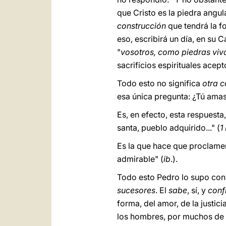
que Cristo es la piedra angu
construcción
que tendrá la fo
eso, escribirá un día, en su 
"
vosotros, como piedras viv
sacrificios espirituales acept
Todo esto no significa
otra 
esa única pregunta: ¿Tú am
Es, en efecto, esta respuesta,
santa, pueblo adquirido..." (
1
Es la que hace que proclamem
admirable" (
ib
.).
Todo esto Pedro lo supo con 
sucesores
. El
sabe
, sí, y
conf
forma, del amor, de la justic
los hombres, por muchos de e