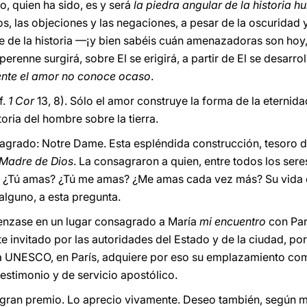
o, quien ha sido, es y será
la piedra angular de la historia 
os, las objeciones y las negaciones, a pesar de la oscuridad
e de la historia —¡y bien sabéis cuán amenazadoras son hoy
erenne surgirá, sobre El se erigirá, a partir de El se desarrol
nte el amor no conoce ocaso
.
f.
1 Cor
13, 8). Sólo el amor construye la forma de la eternid
toria del hombre sobre la tierra.
sagrado: Notre Dame. Esta espléndida construcción, tesoro de
 Madre de Dios
. La consagraron a quien, entre todos los ser
: ¿Tú amas? ¿Tú me amas? ¿Me amas cada vez más? Su vida en
 alguno, a esta pregunta.
enzase en un lugar consagrado a María
mi encuentro
con Par
e invitado por las autoridades del Estado y de la ciudad, por 
e la UNESCO, en París, adquiere por eso su emplazamiento co
estimonio y de servicio apostólico.
n gran premio. Lo aprecio vivamente. Deseo también, según m