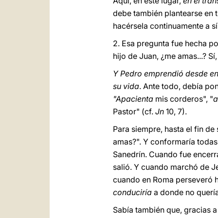
Aquí, en este lugar,
en el tra
debe también plantearse en 
hacérsela continuamente a s
2. Esa pregunta fue hecha po
hijo de Juan, ¿me amas...? Sí
Y Pedro emprendió desde ento
su vida
. Ante todo, debía po
"Apacienta
mis corderos", "
a
Pastor" (cf.
Jn
10, 7).
Para siempre, hasta el fin d
amas?". Y conformaría todas
Sanedrín. Cuando fue encerrad
salió. Y cuando marchó de Jer
cuando en Roma perseveró has
conduciría
a donde no quería i
Sabía también que, gracias a