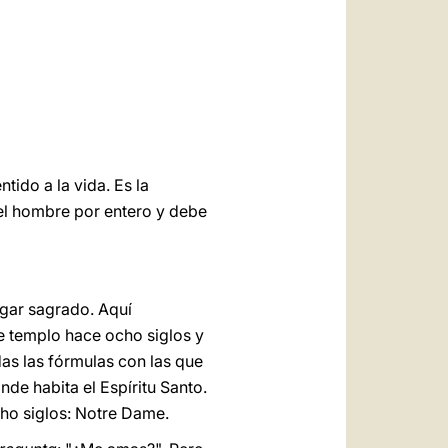
العربيّة
中文
LATINE
tido a la vida. Es la
el hombre por entero y debe
lugar sagrado. Aquí
e templo hace ocho siglos y
das las fórmulas con las que
nde habita el Espíritu Santo.
cho siglos: Notre Dame.