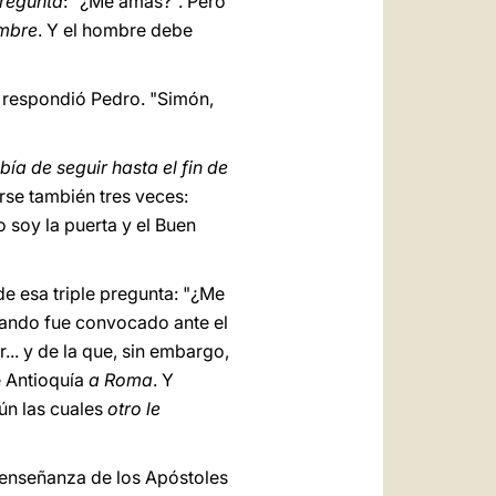
pregunta
: "¿Me amas?". Pero
ombre
. Y el hombre debe
s respondió Pedro. "Simón,
a de seguir hasta el fin de
rse también tres veces:
o soy la puerta y el Buen
e esa triple pregunta: "¿Me
uando fue convocado ante el
... y de la que, sin embargo,
e Antioquía
a Roma
. Y
ún las cuales
otro le
a enseñanza de los Apóstoles