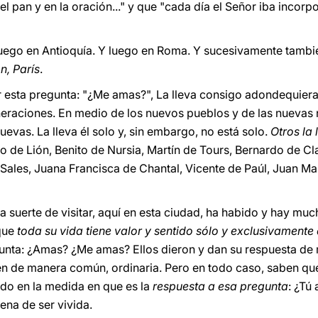
 del pan y en la oración..." y que "cada día el Señor iba incor
luego en Antioquía. Y luego en Roma. Y sucesivamente también
n, París
.
 esta pregunta: "¿Me amas?", La lleva consigo adondequiera 
generaciones. En medio de los nuevos pueblos y de las nuevas
evas. La lleva él solo y, sin embargo, no está solo.
Otros la 
o de Lión, Benito de Nursia, Martín de Tours, Bernardo de Cla
Sales, Juana Francisca de Chantal, Vicente de Paúl, Juan Ma
 la suerte de visitar, aquí en esta ciudad, ha habido y hay m
que
toda su vida tiene valor y sentido sólo y exclusivamente
nta: ¿Amas? ¿Me amas? Ellos dieron y dan su respuesta de
n de manera común, ordinaria. Pero en todo caso, saben que
tido en la medida en que es la
respuesta a esa pregunta
: ¿Tú
pena de ser vivida.