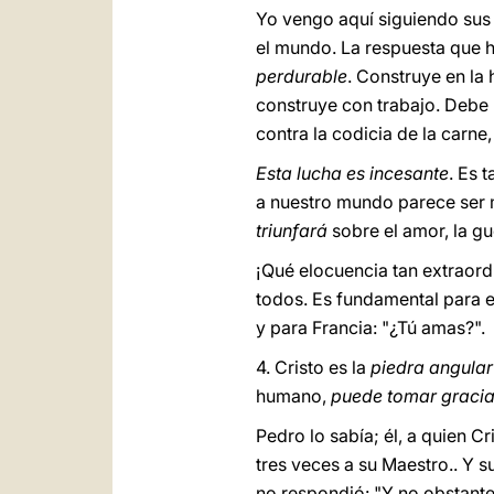
Yo vengo aquí siguiendo sus h
el mundo. La respuesta que h
perdurable
. Construye en la
construye con trabajo. Debe l
contra la codicia de la carne,
Esta lucha es incesante
. Es 
a nuestro mundo parece ser 
triunfará
sobre el amor, la gu
¡Qué elocuencia tan extraord
todos. Es fundamental para el
y para Francia: "¿Tú amas?".
4. Cristo es la
piedra angular
humano,
puede tomar gracia
Pedro lo sabía; él, a quien C
tres veces a su Maestro.. Y 
no respondió: "Y no obstante,