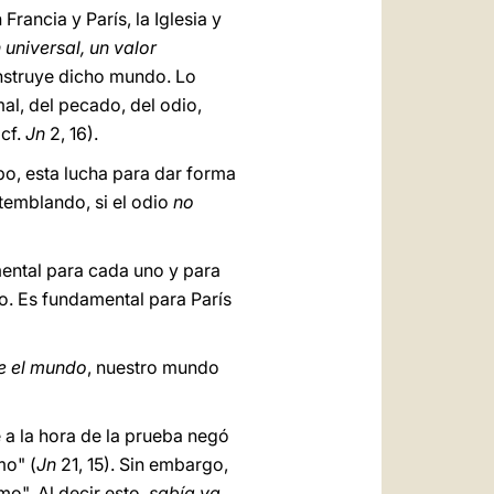
rancia y París, la Iglesia y
 universal, un valor
onstruye dicho mundo. Lo
al, del pecado, del odio,
(cf.
Jn
2, 16).
po, esta lucha para dar forma
emblando, si el odio
no
mental para cada uno y para
do. Es fundamental para París
e el mundo
, nuestro mundo
e a la hora de la prueba negó
mo" (
Jn
21, 15). Sin embargo,
mo". Al decir esto,
sabía ya