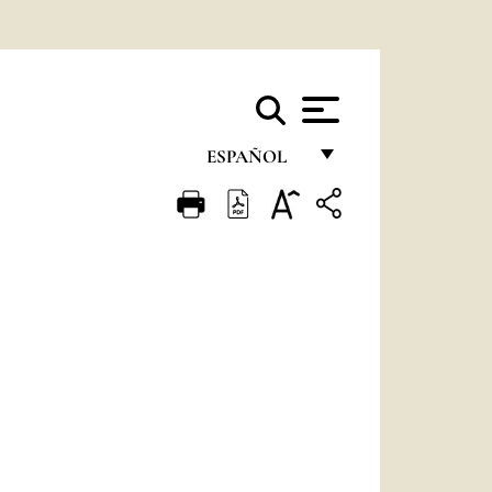
ESPAÑOL
FRANÇAIS
ENGLISH
ITALIANO
PORTUGUÊS
ESPAÑOL
DEUTSCH
POLSKI