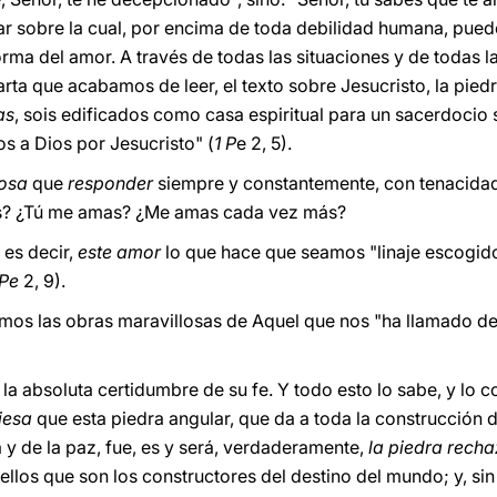
lar sobre la cual, por encima de toda debilidad humana, pued
rma del amor. A través de todas las situaciones y de todas la
Carta que acabamos de leer, el texto sobre Jesucristo, la pied
as
, sois edificados como casa espiritual para un sacerdocio 
os a Dios por Jesucristo" (
1 P
e 2, 5).
cosa
que
responder
siempre y constantemente, con tenacida
as? ¿Tú me amas? ¿Me amas cada vez más?
 es decir,
este amor
lo que hace que seamos "linaje escogido
 Pe
2, 9).
os las obras maravillosas de Aquel que nos "ha llamado de l
la absoluta certidumbre de su fe. Y todo esto lo sabe, y lo 
iesa
que esta piedra angular, que da a toda la construcción d
ia y de la paz, fue, es y será, verdaderamente,
la piedra rech
llos que son los constructores del destino del mundo; y, sin