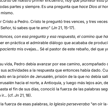
nscurso de nuestro primer encuentro, hay que plantear esta 
todas partes y siempre. Es una pregunta que
hace Dios al h
í mismo.
r Cristo a Pedro. Cristo le preguntó tres vences, y tres vece
, Señor, tú sabes que te amo" (
Jn
21, 15-17).
nces, con esa pregunta y esa respuesta, el camino que habí
ner en práctica el admirable diálogo que acababa de produci
pacienta
mis ovejas... Sé el pastor de este rebaño, del que y
e su vida, Pedro debía avanzar por ese camino, acompañado d
 sus actividades a la respuesta que entonces había dado. C
o en la prisión de Jerusalén, prisión de la que no debía salir
usalén hacia el norte, a Antioquía, y luego más lejos aún, d
ta el fin de sus días, conoció la fuerza de las palabras seg
r... (cf.
Jn
21, 18).
 la fuerza de esas palabras,
la Iglesia perseveraba
"en oír l