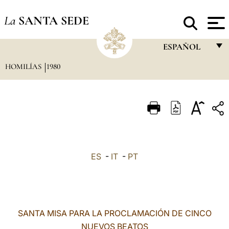
La
SANTA SEDE
ESPAÑOL
HOMILÍAS
1980
FRANÇAIS
ENGLISH
ITALIANO
PORTUGUÊS
ESPAÑOL
ES
-
IT
-
PT
DEUTSCH
POLSKI
العربيّة
SANTA MISA PARA LA PROCLAMACIÓN DE CINCO
NUEVOS BEATOS
中文