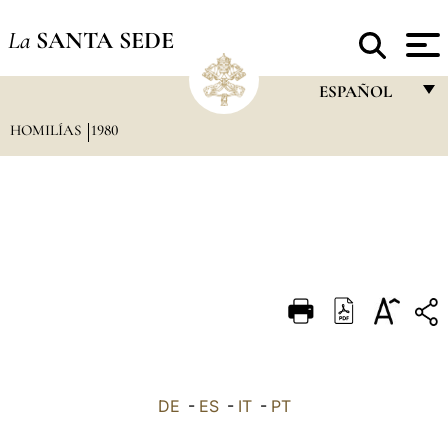
La
SANTA SEDE
ESPAÑOL
HOMILÍAS
1980
FRANÇAIS
ENGLISH
ITALIANO
PORTUGUÊS
ESPAÑOL
DEUTSCH
POLSKI
العربيّة
DE
-
ES
-
IT
-
PT
中文