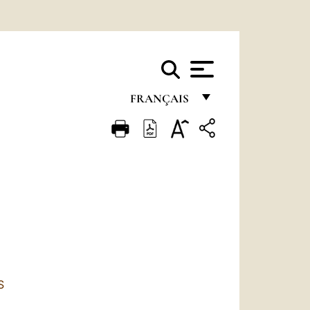
FRANÇAIS
FRANÇAIS
ENGLISH
ITALIANO
PORTUGUÊS
ESPAÑOL
DEUTSCH
S
POLSKI