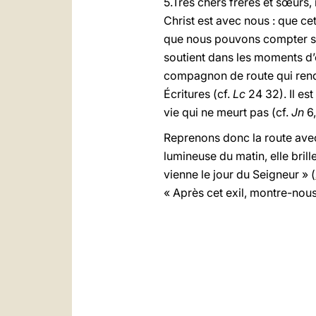
5.Très chers frères et sœurs, 
Christ est avec nous : que c
que nous pouvons compter sur 
soutient dans les moments d’o
compagnon de route qui rend l
Écritures (cf.
Lc
24 32). Il es
vie qui ne meurt pas (cf.
Jn
6,
Reprenons donc la route ave
lumineuse du matin, elle bril
vienne le jour du Seigneur » (
« Après cet exil, montre-nous 