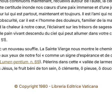
nous continuons maintenant, recueillis autour de l’autel, la cé
ette certitude inonde nos cœurs d’une paix immense et d’une
lui qui est partout, maintenant et toujours. Il est l’ami qui
bscurité, car il est « l’homme des douleurs, familier de la ma
a chaleur à notre cœur, l’éclairant sur les trésors de sages
t le pain vivant descendu du ciel qui peut allumer dans votre ch
 51).
c un nouveau souffle. La Sainte Vierge nous montre le chem
le aux yeux de notre foi « comme un signe d’espérance et de 
Lumen gentium
, n. 69
). Pèlerins dans cette « vallée de larme
Jésus, le fruit béni de ton sein, ô clémente, ô pieuse, ô douc
© Copyright 1980 - Libreria Editrice Vaticana