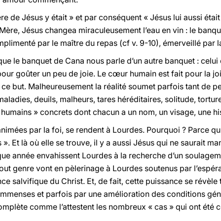
e de Jésus y était » et par conséquent « Jésus lui aussi était
e sa Mère, Jésus changea miraculeusement l’eau en vin : le banq
omplimenté par le maître du repas (cf v. 9-10), émerveillé par la
 que le banquet de Cana nous parle d’un autre banquet : celui 
our goûter un peu de joie. Le cœur humain est fait pour la joie
 ce but. Malheureusement la réalité soumet parfois tant de p
maladies, deuils, malheurs, tares héréditaires, solitude, tort
 humains » concrets dont chacun a un nom, un visage, une his
animées par la foi, se rendent à Lourdes. Pourquoi ? Parce q
». Et là où elle se trouve, il y a aussi Jésus qui ne saurait ma
aque année envahissent Lourdes à la recherche d’un soulageme
ut genre vont en pèlerinage à Lourdes soutenus par l’espéra
e salvifique du Christ. Et, de fait, cette puissance se révèle
n immenses et parfois par une amélioration des conditions gé
omplète comme l’attestent les nombreux « cas » qui ont été c