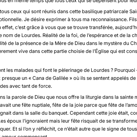
ous en même temps que tous ceux qui se dépensent pour leur
tous ceux qui sont réunis dans cette basilique patriarcale Sain
eptionnelle. Je désire exprimer à tous ma reconnaissance. Fils
 effet, c’est grâce à vous que se trouve transférée, aujourd’hu
 le nom de Lourdes. Réalité de la foi, de l’espérance et de la ch
alité de la présence de la Mère de Dieu dans le mystère du Chr
èrement vive dans cette partie choisie de l’Église qui est con
ent les malades qui font le pèlerinage de Lourdes ? Pourq
x presque un « Cana de Galilée » où ils se sentent appelés de 
rdes avec tant de force.
ans la parole de Dieu que nous offre la liturgie dans la sai
y avait une fête nuptiale, fête de la joie parce que fête de l
égnait dans la salle du banquet. Cependant cette joie était, c
s époux l’ignoraient mais leur fête risquait de se transform
r. Et si l’on y réfléchit, ce n’était autre que le signe de tou
eur amour commençant.