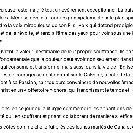
aculeuse reste malgré tout un événement exceptionnel. La puis
de sa Mère se révèle à Lourdes principalement sur le plan spi
re la voix miraculeuse de son Fils : voix qui détend prodigi
et de la révolte, et rend à l’âme des yeux pour voir sous une
n.
rent la valeur inestimable de leur propre souffrance. Ils par
ion fondamentale que la douleur peut avoir non seulement dans 
qui consume et transforme, mais aussi dans la vie de l’Église
t restée courageusement debout sur le Calvaire, à côté de la c
ent à sa Passion, sait toujours convaincre de nouvelles âmes
hrist en un « offertoire » choral qui franchissant le temps et
lons, en ce jour où la liturgie commémore les apparitions de 
 qui, en souffrant et priant, collaborent de manière si effic
rs côtés comme elle le fut près des jeunes mariés de Cana et q