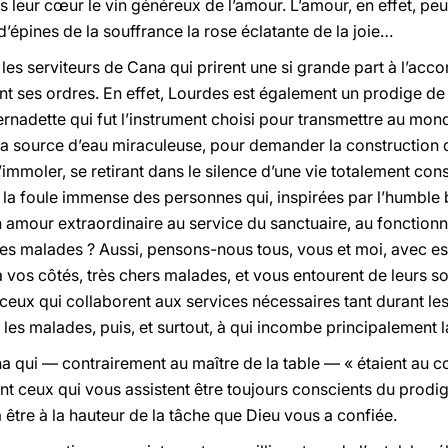
 leur cœur le vin généreux de l’amour. L’amour, en effet, pe
n d’épines de la souffrance la rose éclatante de la joie…
 les serviteurs de Cana qui prirent une si grande part à l’ac
t ses ordres. En effet, Lourdes est également un prodige de 
rnadette qui fut l’instrument choisi pour transmettre au mo
la source d’eau miraculeuse, pour demander la construction de
 s’immoler, se retirant dans le silence d’une vie totalement con
la foule immense des personnes qui, inspirées par l’humble 
 amour extraordinaire au service du sanctuaire, au fonctionn
des malades ? Aussi, pensons-nous tous, vous et moi, avec e
 vos côtés, très chers malades, et vous entourent de leurs soin
ceux qui collaborent aux services nécessaires tant durant le
t les malades, puis, et surtout, à qui incombe principalement l
 qui — contrairement au maître de la table — « étaient au 
ent ceux qui vous assistent être toujours conscients du prodi
à être à la hauteur de la tâche que Dieu vous a confiée.