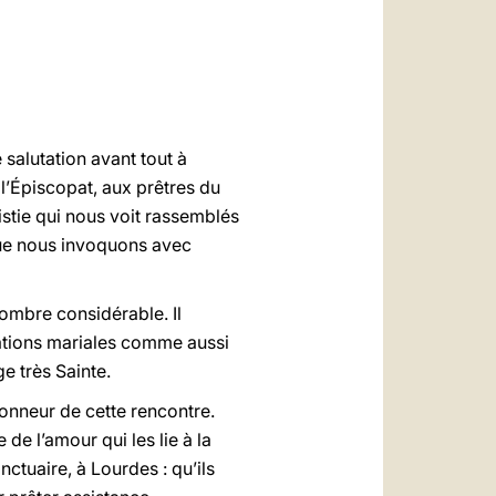
العربيّة
中文
LATINE
 salutation avant tout à
l’Épiscopat, aux prêtres du
istie qui nous voit rassemblés
que nous invoquons avec
nombre considérable. Il
ciations mariales comme aussi
ge très Sainte.
honneur de cette rencontre.
de l’amour qui les lie à la
ctuaire, à Lourdes : qu’ils