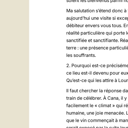
soient les bienvenus parmi n
Ma salutation s’étend donc à 
aujourd’hui une visite si exc
débiteur envers vous tous. En
réalité particulière qui porte
sanctifiée et sanctifiante. Ré
terre : une présence particuli
les souffrants.
2. Pourquoi est-ce précisém
ce lieu est-il devenu pour eu
Qu’est-ce qui les attire à Lou
Il faut chercher la réponse d
train de célébrer. À Cana, il 
facilement le « climat » qui r
humaine, une joie menacée. Le
que le vin commençait à manque
serait exposé par la suite l