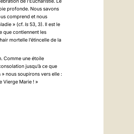
lébration de l’Eucharistie. Le
 joie profonde. Nous savons
 nous comprend et nous
ladie » (cf.
Is
53, 3). Il est le
se que contiennent les
air mortelle l’étincelle de la
in. Comme une étoile
consolation jusqu’à ce que
s » nous soupirons vers elle :
e Vierge Marie ! »