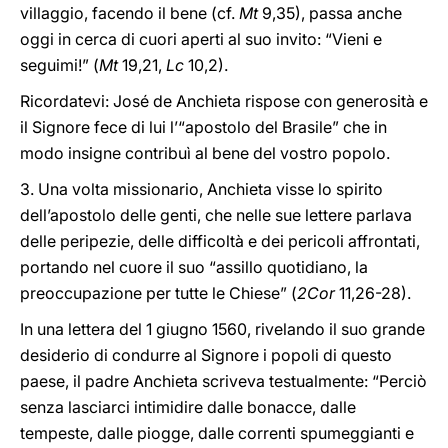
villaggio, facendo il bene (cf.
Mt
9,35), passa anche
oggi in cerca di cuori aperti al suo invito: “Vieni e
seguimi!” (
Mt
19,21,
Lc
10,2).
Ricordatevi: José de Anchieta rispose con generosità e
il Signore fece di lui l’“apostolo del Brasile” che in
modo insigne contribuì al bene del vostro popolo.
3. Una volta missionario, Anchieta visse lo spirito
dell’apostolo delle genti, che nelle sue lettere parlava
delle peripezie, delle difficoltà e dei pericoli affrontati,
portando nel cuore il suo “assillo quotidiano, la
preoccupazione per tutte le Chiese” (
2Cor
11,26-28).
In una lettera del 1 giugno 1560, rivelando il suo grande
desiderio di condurre al Signore i popoli di questo
paese, il padre Anchieta scriveva testualmente: “Perciò
senza lasciarci intimidire dalle bonacce, dalle
tempeste, dalle piogge, dalle correnti spumeggianti e