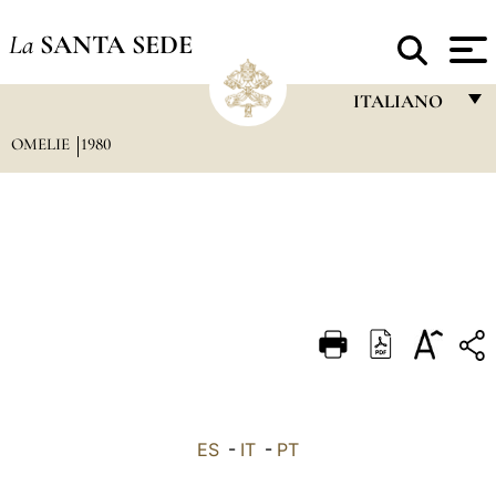
La
SANTA SEDE
ITALIANO
OMELIE
1980
FRANÇAIS
ENGLISH
ITALIANO
PORTUGUÊS
ESPAÑOL
DEUTSCH
POLSKI
العربيّة
ES
-
IT
-
PT
中文