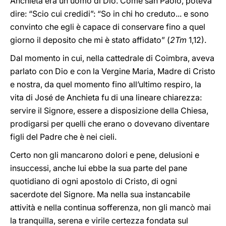
Anchieta era un uomo di Dio. Come san Paolo, poteva
dire: “Scio cui credidi”: “So in chi ho creduto... e sono
convinto che egli è capace di conservare fino a quel
giorno il deposito che mi è stato affidato” (
2Tm
1,12).
Dal momento in cui, nella cattedrale di Coimbra, aveva
parlato con Dio e con la Vergine Maria, Madre di Cristo
e nostra, da quel momento fino all’ultimo respiro, la
vita di José de Anchieta fu di una lineare chiarezza:
servire il Signore, essere a disposizione della Chiesa,
prodigarsi per quelli che erano o dovevano diventare
figli del Padre che è nei cieli.
Certo non gli mancarono dolori e pene, delusioni e
insuccessi, anche lui ebbe la sua parte del pane
quotidiano di ogni apostolo di Cristo, di ogni
sacerdote del Signore. Ma nella sua instancabile
attività e nella continua sofferenza, non gli mancò mai
la tranquilla, serena e virile certezza fondata sul