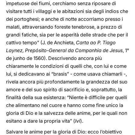
impetuose dei fiumi, cerchiamo senza riposare di
visitare tutti i villaggi e le abitazioni sia degli indios che
dei portoghesi; e anche di notte accorriamo presso i
malati, attraversando foreste tenebrose, a prezzo di
grandi fatiche, sia per le asperità delle strade che per il
cattivo tempo” (J. de Anchieta,
Carta ao P. Tiago
Laynez,
Prepósito-General da Companhia de Jesus
, 1°
de junho de 1560). Descrivendo ancora più
chiaramente le condizioni di quelli che, con lui e come
lui, si dedicavano ai “brasis” - come usava chiamarli -,
rivela ancora più profondamente la grandezza del suo
amore e del suo spirito di sacrificio e, soprattutto, la
finalità della sua esistenza: “Niente è difficile per quelli
che alimentano nel cuore e hanno come fine unico la
gloria di Dio e la salvezza delle anime, per le quali non
esitano a dare la propria vita” (
Ivi
).
Salvare le anime per la gloria di Dio: ecco l’obiettivo