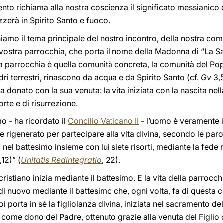
nto richiama alla nostra coscienza il significato messianico 
zzerà in Spirito Santo e fuoco.
amo il tema principale del nostro incontro, della nostra com
 vostra parrocchia, che porta il nome della Madonna di “La Sal
 parrocchia è quella comunità concreta, la comunità del Popol
ri terrestri, rinascono da acqua e da Spirito Santo (cf.
Gv
3,5
ha donato con la sua venuta: la vita iniziata con la nascita ne
te e di risurrezione.
o - ha ricordato il
Concilio Vaticano II
- l’uomo è veramente 
ne rigenerato per partecipare alla vita divina, secondo le paro
 nel battesimo insieme con lui siete risorti, mediante la fede 
12)” (
Unitatis Redintegratio
, 22).
cristiano inizia mediante il battesimo. E la vita della parroc
di nuovo mediante il battesimo che, ogni volta, fa di questa 
oi porta in sé la figliolanza divina, iniziata nel sacramento de
 come dono del Padre, ottenuto grazie alla venuta del Figlio