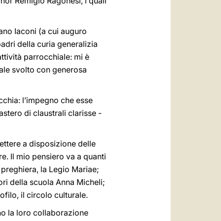
ignor Remigio Ragonesi, i quali
iano Iaconi (a cui auguro
dri della curia generalizia
attività parrocchiale: mi è
rale svolto con generosa
occhia: l’impegno che esse
stero di claustrali clarisse -
mettere a disposizione delle
re. Il mio pensiero va a quanti
a preghiera, la Legio Mariae;
ori della scuola Anna Micheli;
filo, il circolo culturale.
no la loro collaborazione