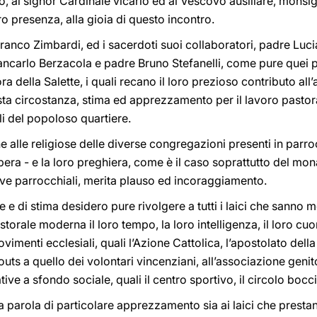
tto, al signor Cardinale vicario ed al Vescovo ausiliare, mons
 presenza, alla gioia di questo incontro.
Franco Zimbardi, ed i sacerdoti suoi collaboratori, padre Luc
ncarlo Berzacola e padre Bruno Stefanelli, come pure quei pa
a della Salette, i quali recano il loro prezioso contributo all’
esta circostanza, stima ed apprezzamento per il lavoro pasto
li del popoloso quartiere.
e alle religiose delle diverse congregazioni presenti in parr
pera - e la loro preghiera, come è il caso soprattutto del mona
tive parrocchiali, merita plauso ed incoraggiamento.
 e di stima desidero pure rivolgere a tutti i laici che sanno 
torale moderna il loro tempo, la loro intelligenza, il loro cuo
imenti ecclesiali, quali l’Azione Cattolica, l’apostolato dell
uts a quello dei volontari vincenziani, all’associazione genit
tive a sfondo sociale, quali il centro sportivo, il circolo boccio
na parola di particolare apprezzamento sia ai laici che presta