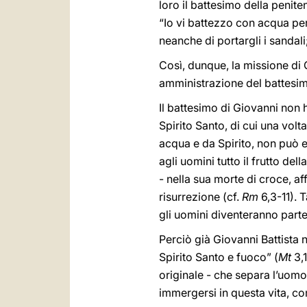
loro il battesimo della penite
“Io vi battezzo con acqua pe
neanche di portargli i sandali;
Così, dunque, la missione di 
amministrazione del battesim
Il battesimo di Giovanni non h
Spirito Santo, di cui una vol
acqua e da Spirito, non può e
agli uomini tutto il frutto d
- nella sua morte di croce, af
risurrezione (cf.
Rm
6,3-11). 
gli uomini diventeranno partec
Perciò già Giovanni Battista 
Spirito Santo e fuoco” (
Mt
3,1
originale - che separa l’uomo
immergersi in questa vita, co