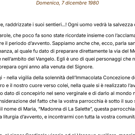
Domenica, 7 dicembre 1980
re, raddrizzate i suoi sentieri...! Ogni uomo vedrà la salvezza 
ole, che poco fa sono state ricordate insieme con l’acclamazi
e il periodo d’avvento. Sappiamo anche che, ecco, parla san 
eanza, al quale fu dato di preparare direttamente la via del Me
e nell’ambito del Vangelo. Egli è uno di quei personaggi che n
prepara ogni anno alla venuta del Signore.
gi - nella vigilia della solennità dell’Immacolata Concezione 
ro e il nostro cuore verso colei, nella quale si è realizzato l’
tato dato di concepirlo nel seno verginale e di darlo al mondo 
nsiderazione del fatto che la vostra parrocchia è sotto il suo
il nome di Maria, “Madonna di La Salette”, questa parrocchia 
a liturgia d’avvento, e incontrarmi con tutta la vostra comuni