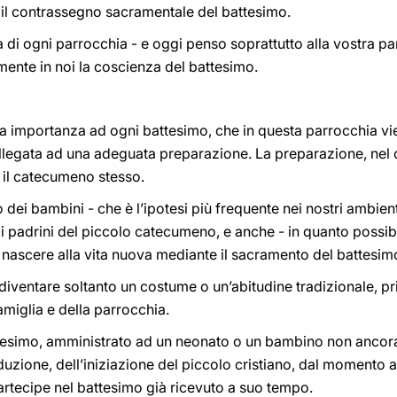
a il contrassegno sacramentale del battesimo.
a di ogni parrocchia - e oggi penso soprattutto alla vostra 
ente in noi la coscienza del battesimo.
ta importanza ad ogni battesimo, che in questa parrocchia vi
legata ad una adeguata preparazione. La preparazione, nel 
o il catecumeno stesso.
dei bambini - che è l’ipotesi più frequente nei nostri ambient
 i padrini del piccolo catecumeno, e anche - in quanto possibil
e nascere alla vita nuova mediante il sacramento del battesim
ventare soltanto un costume o un’abitudine tradizionale, pri
famiglia e della parrocchia.
ttesimo, amministrato ad un neonato o un bambino non ancora 
duzione, dell’iniziazione del piccolo cristiano, dal momento a
 partecipe nel battesimo già ricevuto a suo tempo.