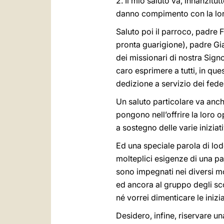
2. Il mio saluto va, innanzitu
danno compimento con la loro
Saluto poi il parroco, padre 
pronta guarigione), padre Gia
dei missionari di nostra Signor
caro esprimere a tutti, in qu
dedizione a servizio dei fede
Un saluto particolare va anch
pongono nell’offrire la loro o
a sostegno delle varie inizia
Ed una speciale parola di lode
molteplici esigenze di una pas
sono impegnati nei diversi mov
ed ancora al gruppo degli sco
né vorrei dimenticare le inizia
Desidero, infine, riservare u