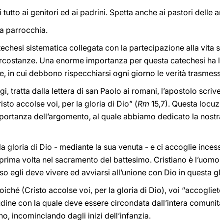
tutto ai genitori ed ai padrini. Spetta anche ai pastori delle 
la parrocchia.
chesi sistematica collegata con la partecipazione alla vita 
circostanze. Una enorme importanza per questa catechesi ha l
te, in cui debbono rispecchiarsi ogni giorno le verità trasmes
i, tratta dalla lettera di san Paolo ai romani, l’apostolo scrive 
risto accolse voi, per la gloria di Dio” (
Rm
15,7). Questa locu
portanza dell’argomento, al quale abbiamo dedicato la nost
r la gloria di Dio - mediante la sua venuta - e ci accoglie ince
 prima volta nel sacramento del battesimo. Cristiano è l’uomo 
so egli deve vivere ed avviarsi all’unione con Dio in questa gl
ché (Cristo accolse voi, per la gloria di Dio), voi “accoglietevi.
udine con la quale deve essere circondata dall’intera comunit
o, incominciando dagli inizi dell’infanzia.