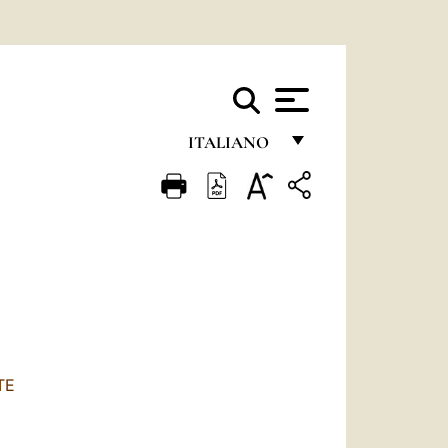
ITALIANO
FRANÇAIS
ENGLISH
ITALIANO
PORTUGUÊS
ESPAÑOL
DEUTSCH
TE
POLSKI