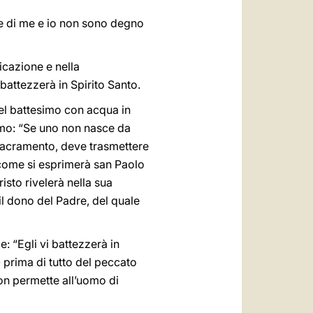
te di me e io non sono degno
icazione e nella
attezzerà in Spirito Santo.
quel battesimo con acqua in
demo: “Se uno non nasce da
 sacramento, deve trasmettere
- come si esprimerà san Paolo
isto rivelerà nella sua
il dono del Padre, del quale
: “Egli vi battezzerà in
- prima di tutto del peccato
non permette all’uomo di