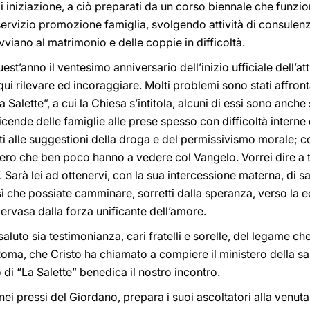
 iniziazione, a ciò preparati da un corso biennale che funzion
 servizio promozione famiglia, svolgendo attività di consulenz
vviano al matrimonio e delle coppie in difficoltà.
st’anno il ventesimo anniversario dell’inizio ufficiale dell’at
 qui rilevare ed incoraggiare. Molti problemi sono stati affront
 Salette”, a cui la Chiesa s’intitola, alcuni di essi sono anche s
icende delle famiglie alle prese spesso con difficoltà interne
ti alle suggestioni della droga e del permissivismo morale; co
ero che ben poco hanno a vedere col Vangelo. Vorrei dire a tu
”. Sarà lei ad ottenervi, con la sua intercessione materna, di
osì che possiate camminare, sorretti dalla speranza, verso la 
vasa dalla forza unificante dell’amore.
aluto sia testimonianza, cari fratelli e sorelle, del legame che
Roma, che Cristo ha chiamato a compiere il ministero della sa
di “La Salette” benedica il nostro incontro.
nei pressi del Giordano, prepara i suoi ascoltatori alla venu