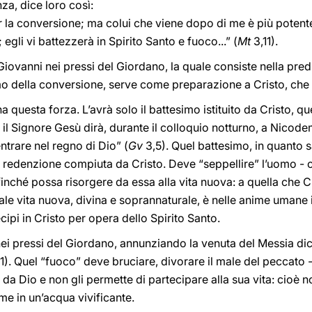
nza, dice loro così:
r la conversione; ma colui che viene dopo di me è più poten
 egli vi battezzerà in Spirito Santo e fuoco...” (
Mt
3,11).
Giovanni nei pressi del Giordano, la quale consiste nella pred
o della conversione, serve come preparazione a Cristo, che b
a questa forza. L’avrà solo il battesimo istituito da Cristo, 
ta il Signore Gesù dirà, durante il colloquio notturno, a Nico
ntrare nel regno di Dio” (
Gv
3,5). Quel battesimo, in quanto
ella redenzione compiuta da Cristo. Deve “seppellire” l’uomo 
finché possa risorgere da essa alla vita nuova: a quella che Cr
Tale vita nuova, divina e soprannaturale, è nelle anime umane 
ipi in Cristo per opera dello Spirito Santo.
nei pressi del Giordano, annunziando la venuta del Messia dice
1). Quel “fuoco” deve bruciare, divorare il male del peccato 
 da Dio e non gli permette di partecipare alla sua vita: cioè 
me in un’acqua vivificante.