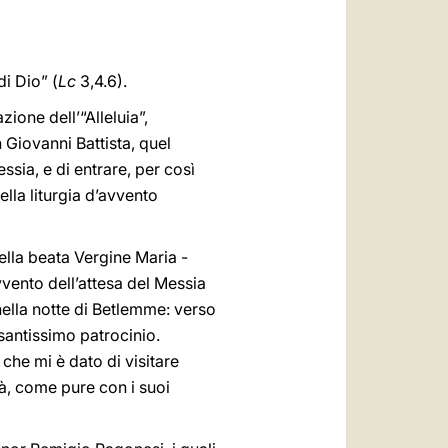
العربيّة
中文
di Dio” (
Lc
3,4.6).
LATINE
one dell’“Alleluia”,
Giovanni Battista, quel
ssia, e di entrare, per così
ella liturgia d’avvento
della beata Vergine Maria -
avvento dell’attesa del Messia
nella notte di Betlemme: verso
 santissimo patrocinio.
che mi è dato di visitare
tà, come pure con i suoi